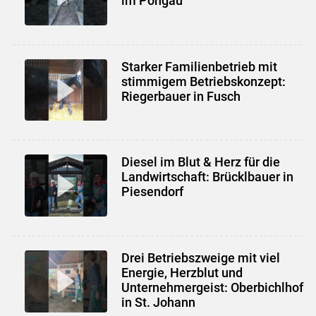
im Pongau
Skip to main content
Starker Familienbetrieb mit
stimmigem Betriebskonzept:
Riegerbauer in Fusch
Diesel im Blut & Herz für die
Landwirtschaft: Brücklbauer in
Piesendorf
Drei Betriebszweige mit viel
Energie, Herzblut und
Unternehmergeist: Oberbichlhof
in St. Johann