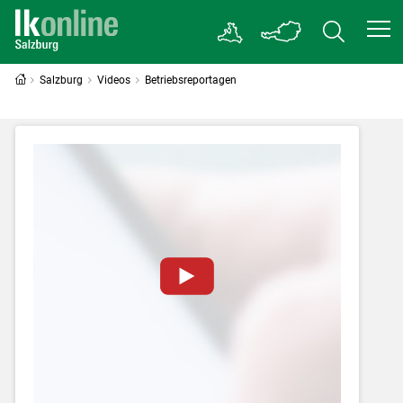
Salzburg
Videos
Betriebsreportagen
Zum Abspielen von YouTube-Videos auf
dieser Website müssen Cookies gesetzt
werden
.
Für weitere Informationen lesen Sie bitte
unsere
Datenschutzerklärung
.Sie können Ihre
Entscheidung für diese Website in den Cookie-