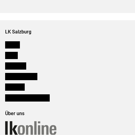
LK Salzburg
Karriere
Presse
Downloads
Salzburger Bauer
lk Planbau
Bezirksbauernkammern
Über uns