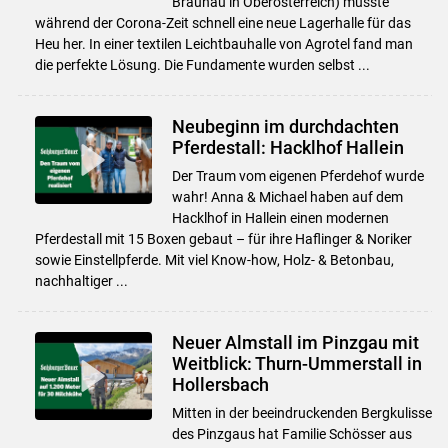
Braunau in Oberösterreich) musste
während der Corona-Zeit schnell eine neue Lagerhalle für das
Heu her. In einer textilen Leichtbauhalle von Agrotel fand man
die perfekte Lösung. Die Fundamente wurden selbst ...
Neubeginn im durchdachten
Pferdestall: Hacklhof Hallein
Der Traum vom eigenen Pferdehof wurde
wahr! Anna & Michael haben auf dem
Hacklhof in Hallein einen modernen
Pferdestall mit 15 Boxen gebaut – für ihre Haflinger & Noriker
sowie Einstellpferde. Mit viel Know-how, Holz- & Betonbau,
nachhaltiger ...
Neuer Almstall im Pinzgau mit
Weitblick: Thurn-Ummerstall in
Hollersbach
Mitten in der beeindruckenden Bergkulisse
des Pinzgaus hat Familie Schösser aus