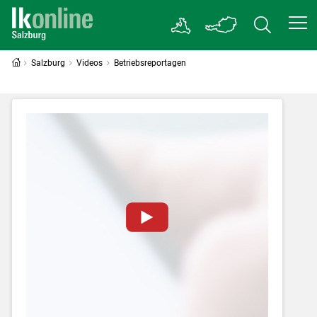
Salzburg
Videos
Betriebsreportagen
Zum Abspielen von YouTube-Videos auf
dieser Website müssen Cookies gesetzt
werden
.
Für weitere Informationen lesen Sie bitte
unsere
Datenschutzerklärung
.Sie können Ihre
Entscheidung für diese Website in den Cookie-