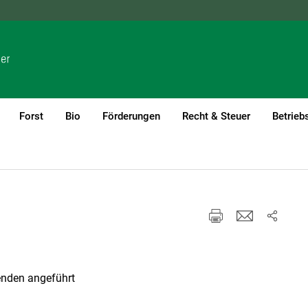
NÖ
OÖ
SBG
STMK
TIROL
VBG
WIEN
Forst
Bio
Förderungen
Recht & Steuer
Betrieb
enden angeführt