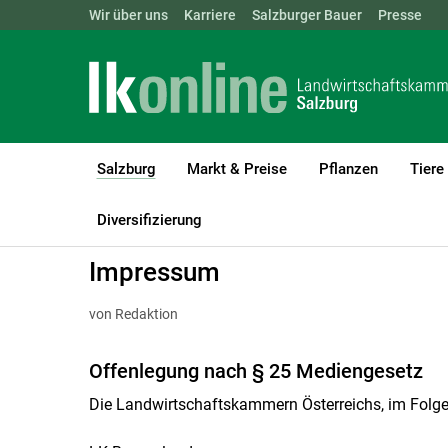
Landwirtschaftskammern:
Wir über uns
Karriere
Salzburger Bauer
ÖSTERREICH
BGLD
Presse
KTN
Salzburg
Markt & Preise
Pflanzen
Tiere
(current)1
LK Salzburg
Salzburg
Diversifizierung
Impressum
von Redaktion
Offenlegung nach § 25 Mediengesetz
Die Landwirtschaftskammern Österreichs, im Folg