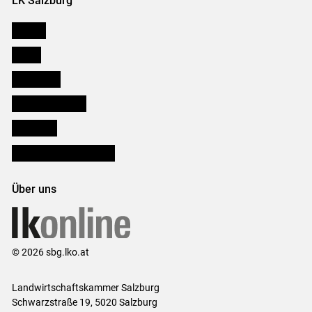
LK Salzburg
Karriere
Presse
Downloads
Salzburger Bauer
lk Planbau
Bezirksbauernkammern
Über uns
© 2026 sbg.lko.at
Landwirtschaftskammer Salzburg
Schwarzstraße 19, 5020 Salzburg