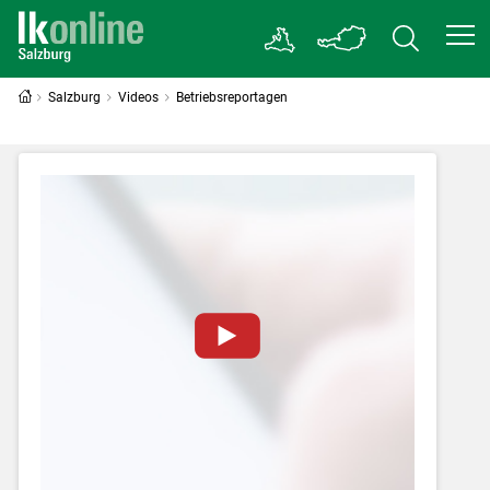
Salzburg
Videos
Betriebsreportagen
Zum Abspielen von YouTube-Videos auf
dieser Website müssen Cookies gesetzt
werden
.
Für weitere Informationen lesen Sie bitte
unsere
Datenschutzerklärung
.Sie können Ihre
Entscheidung für diese Website in den Cookie-