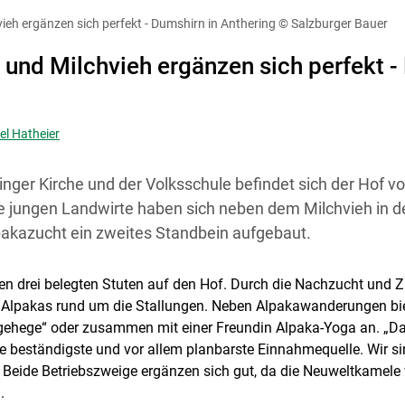
diese Website in den Cookie-Einstellungen jederzeit einsehen un
ieh ergänzen sich perfekt - Dumshirn in Anthering
© Salzburger Bauer
Cookies Einstellungen
Akzeptieren
 und Milchvieh ergänzen sich perfekt 
el Hatheier
inger Kirche und der Volksschule befindet sich der Hof 
ie jungen Landwirte haben sich neben dem Milchvieh in d
pakazucht ein zweites Standbein aufgebaut.
en drei belegten Stuten auf den Hof. Durch die Nachzucht und Z
 Alpakas rund um die Stallungen. Neben Alpakawanderungen bi
gehege“ oder zusammen mit einer Freundin Alpaka-Yoga an. „Das
ie beständigste und vor allem planbarste Einnahmequelle. Wir sin
“ Beide Betriebszweige ergänzen sich gut, da die Neuweltkamele
.