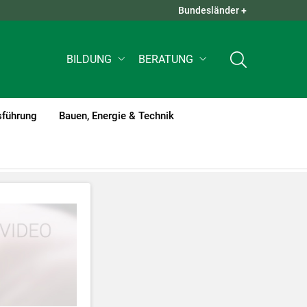
Bundesländer +
QUICK LINKS +
BILDUNG
BERATUNG
sführung
Bauen, Energie & Technik
tzt werden
.
nnen Ihre