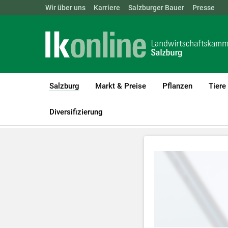
Landwirtschaftskammern:
Wir über uns
Karriere
Salzburger Bauer
ÖSTERREICH
BGLD
Presse
KTN
Salzburg
Markt & Preise
Pflanzen
Tiere
(current)1
LK Salzburg
Salzburg
Videos
Betriebsreportagen
Diversifizierung
Zum Abspielen 
Für weitere I