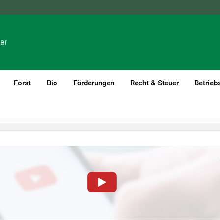
NÖ
OÖ
SBG
STMK
TIROL
VBG
WIEN
Forst
Bio
Förderungen
Recht & Steuer
Betrieb
von YouTube-Videos auf dieser Website müssen Cookies gese
nformationen lesen Sie bitte unsere
Datenschutzerklärung
.Sie kö