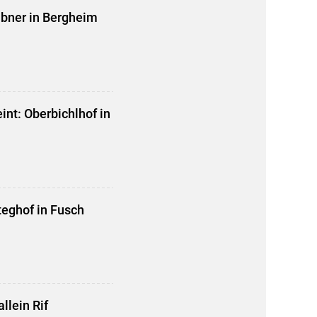
abner in Bergheim
nt: Oberbichlhof in
tteghof in Fusch
llein Rif