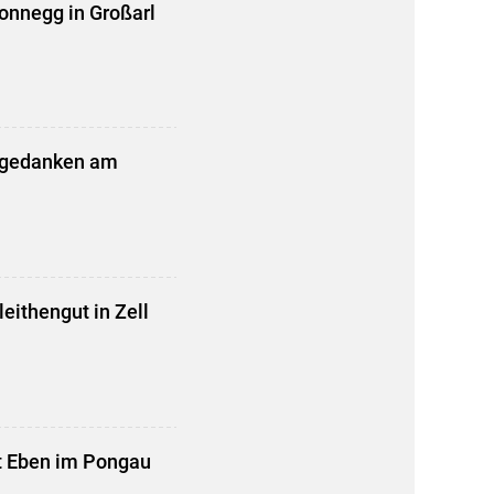
onnegg in Großarl
eitgedanken am
eithengut in Zell
ut Eben im Pongau