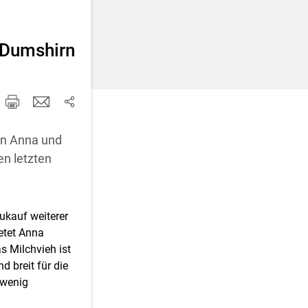
d korrigieren
- Dumshirn
von Anna und
en letzten
ukauf weiterer
etet Anna
 Milchvieh ist
d breit für die
 wenig