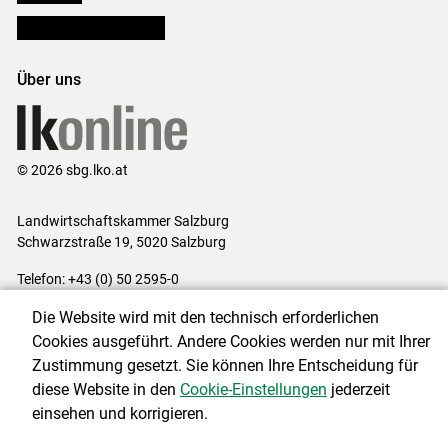
Bezirksbauernkammern
Über uns
© 2026 sbg.lko.at
Landwirtschaftskammer Salzburg
Schwarzstraße 19, 5020 Salzburg
Telefon: +43 (0) 50 2595-0
E-Mail:
office@lk-salzburg.at
Die Website wird mit den technisch erforderlichen
Impressum
|
Kontakt
|
Datenschutzerklärung
|
Barrierefreiheit
|
Cookies ausgeführt. Andere Cookies werden nur mit Ihrer
Cookie-Einstellungen
Zustimmung gesetzt. Sie können Ihre Entscheidung für
diese Website in den
Cookie-Einstellungen
jederzeit
einsehen und korrigieren.