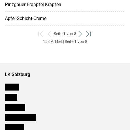
Pinzgauer Erdäpfel-Krapfen
Apfel-Schicht-Creme
Seite 1 von 8
zum
zurück
weiter
zum
154 Artikel | Seite 1 von 8
ersten
zum
zum
letzten
Set
vorigen
nächsten
Set
Set
Set
LK Salzburg
Karriere
Presse
Downloads
Salzburger Bauer
lk Planbau