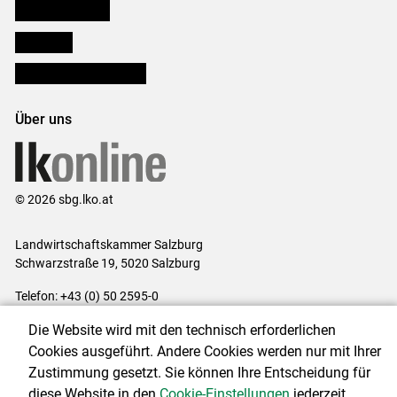
Salzburger Bauer
lk Planbau
Bezirksbauernkammern
Über uns
© 2026 sbg.lko.at
Landwirtschaftskammer Salzburg
Schwarzstraße 19, 5020 Salzburg
Telefon: +43 (0) 50 2595-0
E-Mail:
office@lk-salzburg.at
Die Website wird mit den technisch erforderlichen
Impressum
|
Kontakt
|
Datenschutzerklärung
|
Barrierefreiheit
|
Cookies ausgeführt. Andere Cookies werden nur mit Ihrer
Cookie-Einstellungen
Zustimmung gesetzt. Sie können Ihre Entscheidung für
diese Website in den
Cookie-Einstellungen
jederzeit