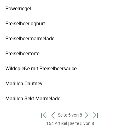
Powerriegel
Preiselbeerjoghurt
Preiselbeermarmelade
Preiselbeertorte
Wildspieße mit Preiselbeersauce
Marillen-Chutney
Marillen-Sekt-Marmelade
Seite 5 von 8
zum
zurück
weiter
zum
154 Artikel | Seite 5 von 8
ersten
zum
zum
letzten
Set
vorigen
nächsten
Set