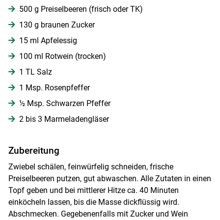
500 g Preiselbeeren (frisch oder TK)
Skip to main content
130 g braunen Zucker
15 ml Apfelessig
100 ml Rotwein (trocken)
1 TL Salz
1 Msp. Rosenpfeffer
½ Msp. Schwarzen Pfeffer
2 bis 3 Marmeladengläser
Zubereitung
Zwiebel schälen, feinwürfelig schneiden, frische
Preiselbeeren putzen, gut abwaschen. Alle Zutaten in einen
Topf geben und bei mittlerer Hitze ca. 40 Minuten
einköcheln lassen, bis die Masse dickflüssig wird.
Abschmecken. Gegebenenfalls mit Zucker und Wein