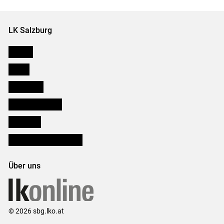
Set
Set
LK Salzburg
Karriere
Presse
Downloads
Salzburger Bauer
lk Planbau
Bezirksbauernkammern
Über uns
© 2026 sbg.lko.at