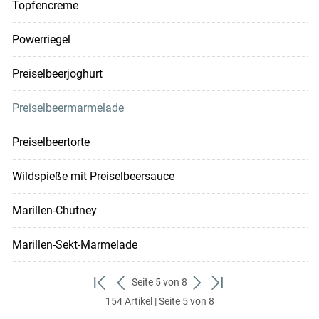
Topfencreme
Powerriegel
Preiselbeerjoghurt
Preiselbeermarmelade
Preiselbeertorte
Wildspieße mit Preiselbeersauce
Marillen-Chutney
Marillen-Sekt-Marmelade
Seite 5 von 8
zum
zurück
weiter
zum
154 Artikel | Seite 5 von 8
ersten
zum
zum
letzten