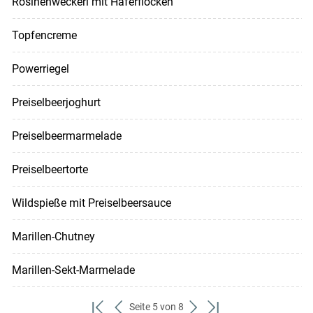
Rosinenweckerl mit Haferflocken
Topfencreme
Powerriegel
Preiselbeerjoghurt
Preiselbeermarmelade
Preiselbeertorte
Wildspieße mit Preiselbeersauce
Marillen-Chutney
Marillen-Sekt-Marmelade
Seite 5 von 8