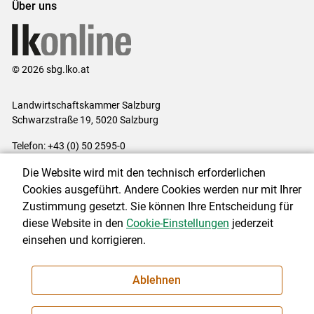
Über uns
© 2026 sbg.lko.at
Landwirtschaftskammer Salzburg
Schwarzstraße 19, 5020 Salzburg
Telefon: +43 (0) 50 2595-0
E-Mail:
office@lk-salzburg.at
Die Website wird mit den technisch erforderlichen
Impressum
|
Kontakt
|
Datenschutzerklärung
|
Barrierefreiheit
|
Cookies ausgeführt. Andere Cookies werden nur mit Ihrer
Cookie-Einstellungen
Zustimmung gesetzt. Sie können Ihre Entscheidung für
diese Website in den
Cookie-Einstellungen
jederzeit
einsehen und korrigieren.
NEWSLETTER
Ablehnen