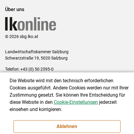
Über uns
© 2026 sbg.lko.at
Landwirtschaftskammer Salzburg
Schwarzstraße 19, 5020 Salzburg
Telefon: +43 (0) 50 2595-0
E-Mail:
office@lk-salzburg.at
Die Website wird mit den technisch erforderlichen
Impressum
|
Kontakt
|
Datenschutzerklärung
|
Barrierefreiheit
|
Cookies ausgeführt. Andere Cookies werden nur mit Ihrer
Cookie-Einstellungen
Zustimmung gesetzt. Sie können Ihre Entscheidung für
diese Website in den
Cookie-Einstellungen
jederzeit
einsehen und korrigieren.
NEWSLETTER
Ablehnen