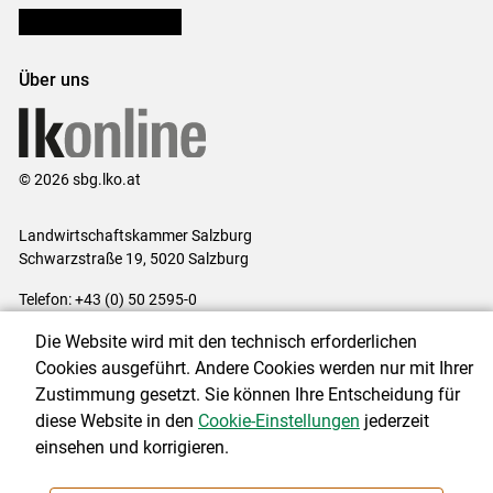
Bezirksbauernkammern
Über uns
© 2026 sbg.lko.at
Landwirtschaftskammer Salzburg
Schwarzstraße 19, 5020 Salzburg
Telefon: +43 (0) 50 2595-0
E-Mail:
office@lk-salzburg.at
Die Website wird mit den technisch erforderlichen
Impressum
|
Kontakt
|
Datenschutzerklärung
|
Barrierefreiheit
|
Cookies ausgeführt. Andere Cookies werden nur mit Ihrer
Cookie-Einstellungen
Zustimmung gesetzt. Sie können Ihre Entscheidung für
diese Website in den
Cookie-Einstellungen
jederzeit
einsehen und korrigieren.
NEWSLETTER