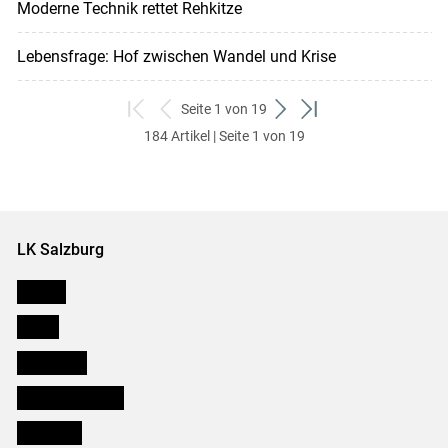
Moderne Technik rettet Rehkitze
Lebensfrage: Hof zwischen Wandel und Krise
Seite 1 von 19
zum
zurück
weiter
zum
184 Artikel | Seite 1 von 19
ersten
zum
zum
letzten
Set
vorigen
nächsten
Set
Set
Set
LK Salzburg
Karriere
Presse
Downloads
Salzburger Bauer
lk Planbau