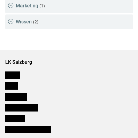
Marketing
(1)
Wissen
(2)
LK Salzburg
Karriere
Presse
Downloads
Salzburger Bauer
lk Planbau
Bezirksbauernkammern