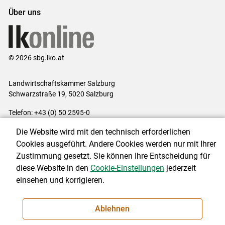
Über uns
© 2026 sbg.lko.at
Landwirtschaftskammer Salzburg
Schwarzstraße 19, 5020 Salzburg
Telefon: +43 (0) 50 2595-0
E-Mail:
office@lk-salzburg.at
Die Website wird mit den technisch erforderlichen
Impressum
|
Kontakt
|
Datenschutzerklärung
|
Barrierefreiheit
|
Cookies ausgeführt. Andere Cookies werden nur mit Ihrer
Cookie-Einstellungen
Zustimmung gesetzt. Sie können Ihre Entscheidung für
diese Website in den
Cookie-Einstellungen
jederzeit
einsehen und korrigieren.
NEWSLETTER
Ablehnen