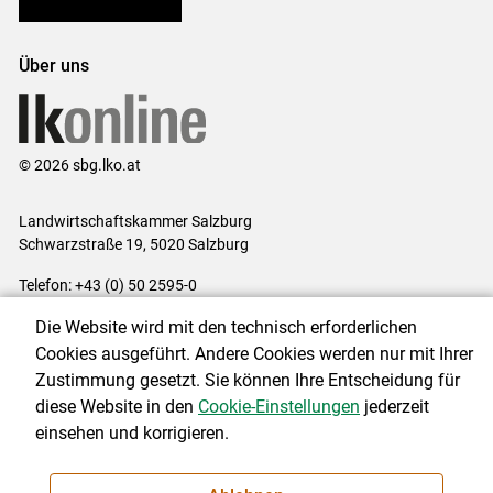
Bezirksbauernkammern
Über uns
© 2026 sbg.lko.at
Landwirtschaftskammer Salzburg
Schwarzstraße 19, 5020 Salzburg
Telefon: +43 (0) 50 2595-0
E-Mail:
office@lk-salzburg.at
Die Website wird mit den technisch erforderlichen
Impressum
|
Kontakt
|
Datenschutzerklärung
|
Barrierefreiheit
|
Cookies ausgeführt. Andere Cookies werden nur mit Ihrer
Cookie-Einstellungen
Zustimmung gesetzt. Sie können Ihre Entscheidung für
diese Website in den
Cookie-Einstellungen
jederzeit
einsehen und korrigieren.
NEWSLETTER