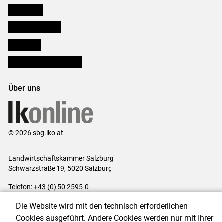
Downloads
Salzburger Bauer
lk Planbau
Bezirksbauernkammern
Über uns
© 2026 sbg.lko.at
Landwirtschaftskammer Salzburg
Schwarzstraße 19, 5020 Salzburg
Telefon: +43 (0) 50 2595-0
E-Mail:
office@lk-salzburg.at
Die Website wird mit den technisch erforderlichen
Impressum
|
Kontakt
|
Datenschutzerklärung
|
Barrierefreiheit
|
Cookies ausgeführt. Andere Cookies werden nur mit Ihrer