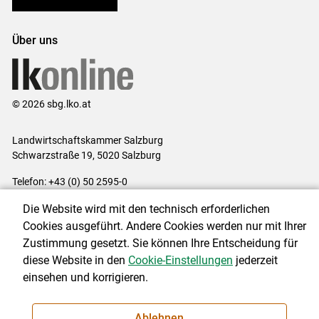
Bezirksbauernkammern
Über uns
© 2026 sbg.lko.at
Landwirtschaftskammer Salzburg
Schwarzstraße 19, 5020 Salzburg
Telefon: +43 (0) 50 2595-0
E-Mail:
office@lk-salzburg.at
Die Website wird mit den technisch erforderlichen
Impressum
|
Kontakt
|
Datenschutzerklärung
|
Barrierefreiheit
|
Cookies ausgeführt. Andere Cookies werden nur mit Ihrer
Cookie-Einstellungen
Zustimmung gesetzt. Sie können Ihre Entscheidung für
diese Website in den
Cookie-Einstellungen
jederzeit
einsehen und korrigieren.
NEWSLETTER
Ablehnen