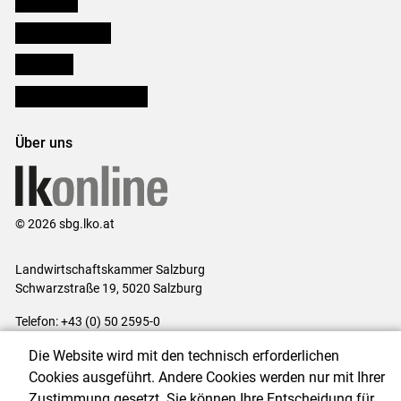
Salzburger Bauer
lk Planbau
Bezirksbauernkammern
Über uns
© 2026 sbg.lko.at
Landwirtschaftskammer Salzburg
Schwarzstraße 19, 5020 Salzburg
Telefon: +43 (0) 50 2595-0
E-Mail:
office@lk-salzburg.at
Die Website wird mit den technisch erforderlichen
Impressum
|
Kontakt
|
Datenschutzerklärung
|
Barrierefreiheit
|
Cookies ausgeführt. Andere Cookies werden nur mit Ihrer
Cookie-Einstellungen
Zustimmung gesetzt. Sie können Ihre Entscheidung für