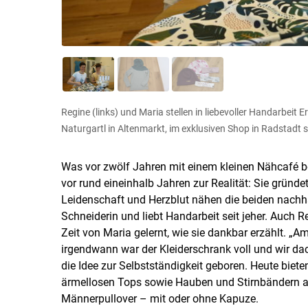
Regine (links) und Maria stellen in liebevoller Handarbe
Naturgartl in Altenmarkt, im exklusiven Shop in Radstadt
Was vor zwölf Jahren mit einem kleinen Nähcafé 
vor rund eineinhalb Jahren zur Realität: Sie gründet
Leidenschaft und Herzblut nähen die beiden nachhal
Schneiderin und liebt Handarbeit seit jeher. Auch Re
Zeit von Maria gelernt, wie sie dankbar erzählt. „
irgendwann war der Kleiderschrank voll und wir d
die Idee zur Selbstständigkeit geboren. Heute biete
ärmellosen Tops sowie Hauben und Stirnbändern an
Männerpullover – mit oder ohne Kapuze.