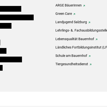
ARGE Bäuerinnen
auernkammern
Green Care
erinnen und Mitarbeiter
Landjugend Salzburg
er Bauer
Lehrlings- &. Fachausbildungsstell
Lebensqualität Bauernhof
e
Ländliches Fortbildungsinstitut (LF
eigen
Schule am Bauernhof
ogisches Forum
Tiergesundheitsdienst
ds