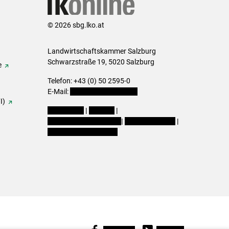
© 2026 sbg.lko.at
Landwirtschaftskammer Salzburg
Schwarzstraße 19, 5020 Salzburg
e
Telefon: +43 (0) 50 2595-0
E-Mail:
office@lk-salzburg.at
I)
Impressum
|
Kontakt
|
Datenschutzerklärung
|
Barrierefreiheit
|
Cookie-Einstellungen