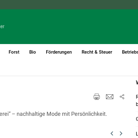
NÖ
OÖ
SBG
STMK
TIROL
VBG
WIEN
Forst
Bio
Förderungen
Recht & Steuer
Betrieb
R
b
rei“ – nachhaltige Mode mit Persönlichkeit.
L
Previous
Next