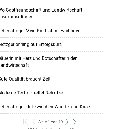
Wo Gastfreundschaft und Landwirtschaft
zusammenfinden
ebensfrage: Mein Kind ist mir wichtiger
etzgerlehrling auf Erfolgskurs
äuerin mit Herz und Botschafterin der
Landwirtschaft
ute Qualität braucht Zeit
oderne Technik rettet Rehkitze
Lebensfrage: Hof zwischen Wandel und Krise
Seite 1 von 19
zum
zurück
weiter
zum