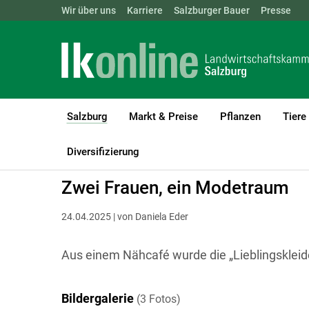
Landwirtschaftskammern:
Wir über uns
Karriere
Salzburger Bauer
ÖSTERREICH
BGLD
Presse
KTN
Salzburg
Markt & Preise
Pflanzen
Tiere
(current)1
LK Salzburg
Salzburg
Salzburger Bauer
Menschen am Land
Diversifizierung
Zwei Frauen, ein Modetraum
24.04.2025 | von Daniela Eder
Aus einem Nähcafé wurde die „Lieblingskleide
Bildergalerie
(3 Fotos)