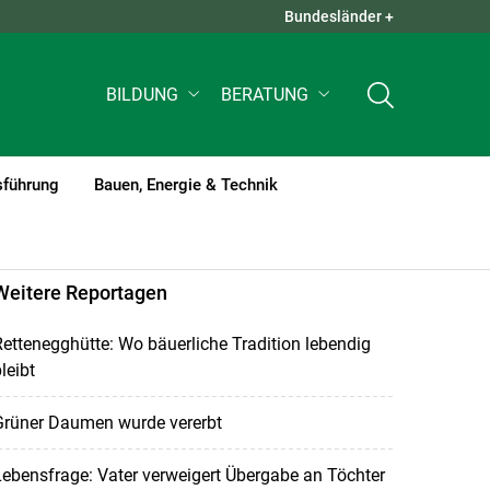
Bundesländer +
QUICK LINKS +
BILDUNG
BERATUNG
sführung
Bauen, Energie & Technik
Weitere Reportagen
ettenegghütte: Wo bäuerliche Tradition lebendig
leibt
Grüner Daumen wurde vererbt
ebensfrage: Vater verweigert Übergabe an Töchter