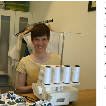
L
M
B
G
Skip to main content
M