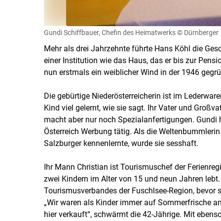
Gundi Schiffbauer, Chefin des Heimatwerks
© Dürnberger
Mehr als drei Jahrzehnte führte Hans Köhl die Ges
einer Institution wie das Haus, das er bis zur Pens
nun erstmals ein weiblicher Wind in der 1946 gegrü
Die gebürtige Niederösterreicherin ist im Lederwar
Kind viel gelernt, wie sie sagt. Ihr Vater und Groß
macht aber nur noch Spezialanfertigungen. Gundi 
Österreich Werbung tätig. Als die Weltenbummleri
Salzburger kennenlernte, wurde sie sesshaft.
Ihr Mann Christian ist Tourismuschef der Ferienre
zwei Kindern im Alter von 15 und neun Jahren lebt.
Tourismusverbandes der Fuschlsee-Region, bevor s
„Wir waren als Kinder immer auf Sommerfrische am 
hier verkauft“, schwärmt die 42-Jährige. Mit ebenso