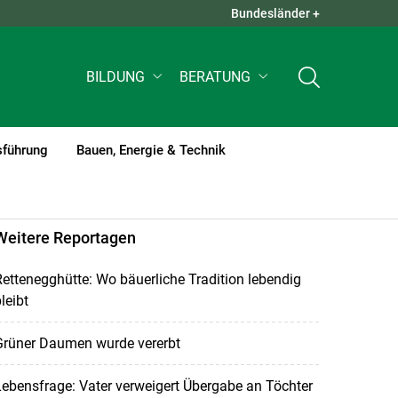
Bundesländer +
QUICK LINKS +
BILDUNG
BERATUNG
sführung
Bauen, Energie & Technik
Weitere Reportagen
ettenegghütte: Wo bäuerliche Tradition lebendig
leibt
Grüner Daumen wurde vererbt
ebensfrage: Vater verweigert Übergabe an Töchter