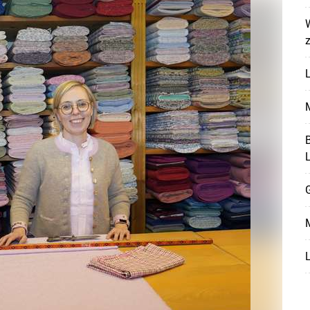
L
M
B
G
Skip to main content
M