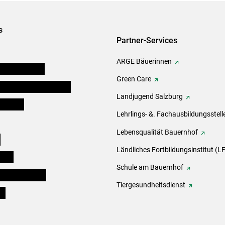
s
Partner-Services
ARGE Bäuerinnen
auernkammern
Green Care
erinnen und Mitarbeiter
Landjugend Salzburg
er Bauer
Lehrlings- &. Fachausbildungsstell
Lebensqualität Bauernhof
e
Ländliches Fortbildungsinstitut (LF
eigen
Schule am Bauernhof
ogisches Forum
Tiergesundheitsdienst
ds