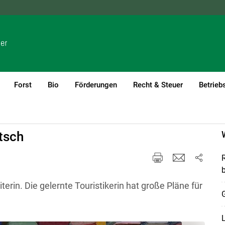
NÖ
OÖ
SBG
STMK
TIROL
VBG
WIEN
Forst
Bio
Förderungen
Recht & Steuer
Betrieb
tsch
R
b
rin. Die gelernte Touristikerin hat große Pläne für
L