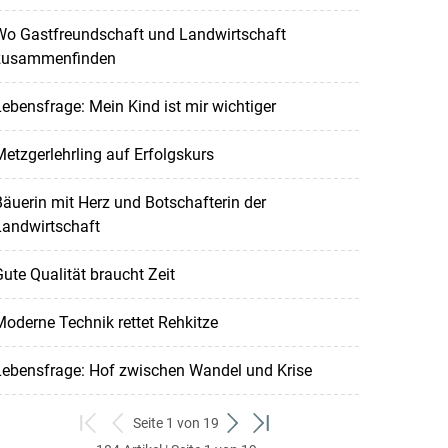
Wo Gastfreundschaft und Landwirtschaft
zusammenfinden
ebensfrage: Mein Kind ist mir wichtiger
etzgerlehrling auf Erfolgskurs
äuerin mit Herz und Botschafterin der
Landwirtschaft
ute Qualität braucht Zeit
oderne Technik rettet Rehkitze
Lebensfrage: Hof zwischen Wandel und Krise
Seite 1 von 19
zum
zurück
weiter
zum