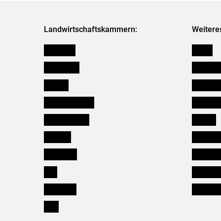
Landwirtschaftskammern:
Weitere
Österreich
Presse
Burgenland
Bezirksb
Kärnten
Mitarbeit
Niederösterreich
Salzburg
Oberösterreich
Karriere
Salzburg
Verbänd
Steiermark
Kleinanz
Tirol
Wildökol
Vorarlberg
Downloa
Wien