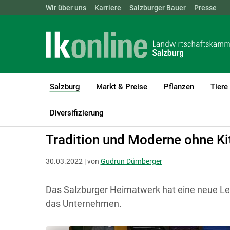
Landwirtschaftskammern:
Wir über uns
Karriere
Salzburger Bauer
ÖSTERREICH
BGLD
Presse
KTN
Salzburg
Markt & Preise
Pflanzen
Tiere
(current)1
LK Salzburg
Salzburg
Salzburger Bauer
Menschen am Land
Diversifizierung
Tradition und Moderne ohne Ki
30.03.2022 | von
Gudrun Dürnberger
Das Salzburger Heimatwerk hat eine neue Leite
das Unternehmen.