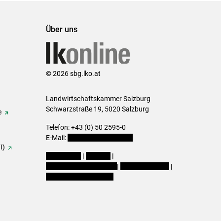
Über uns
© 2026 sbg.lko.at
Landwirtschaftskammer Salzburg
Schwarzstraße 19, 5020 Salzburg
e
Telefon: +43 (0) 50 2595-0
E-Mail:
office@lk-salzburg.at
I)
Impressum
|
Kontakt
|
Datenschutzerklärung
|
Barrierefreiheit
|
Cookie-Einstellungen