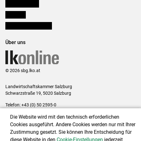
Salzburger Bauer
lk Planbau
Bezirksbauernkammern
Über uns
© 2026 sbg.lko.at
Landwirtschaftskammer Salzburg
Schwarzstraße 19, 5020 Salzburg
Telefon: +43 (0) 50 2595-0
E-Mail:
office@lk-salzburg.at
Die Website wird mit den technisch erforderlichen
Impressum
|
Kontakt
|
Datenschutzerklärung
|
Barrierefreiheit
|
Cookies ausgeführt. Andere Cookies werden nur mit Ihrer
Cookie-Einstellungen
Zustimmung gesetzt. Sie können Ihre Entscheidung für
diese Website in den
Cookie-Einstellungen
jederzeit