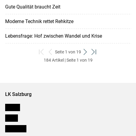
Gute Qualität braucht Zeit
Moderne Technik rettet Rehkitze
Lebensfrage: Hof zwischen Wandel und Krise
Seite 1 von 19
zum
zurück
weiter
zum
184 Artikel | Seite 1 von 19
ersten
zum
zum
letzten
Set
vorigen
nächsten
Set
Set
Set
LK Salzburg
Karriere
Presse
Downloads