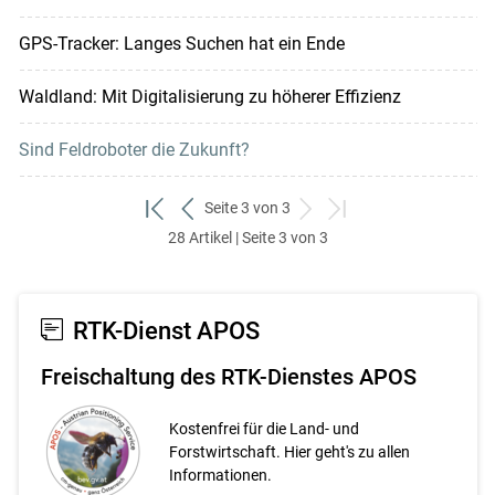
GPS-Tracker: Langes Suchen hat ein Ende
Waldland: Mit Digitalisierung zu höherer Effizienz
Sind Feldroboter die Zukunft?
Seite 3 von 3
zum
zurück
weiter
zum
28 Artikel | Seite 3 von 3
ersten
zum
zum
letzten
Set
vorigen
nächsten
Set
Set
Set
RTK-Dienst APOS
Freischaltung des RTK-Dienstes APOS
Kostenfrei für die Land- und
Forstwirtschaft. Hier geht's zu allen
Informationen.