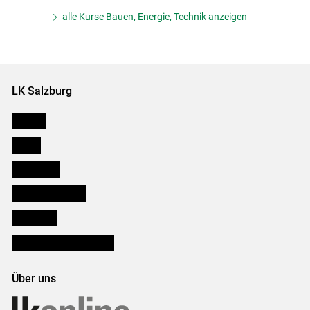
alle Kurse Bauen, Energie, Technik anzeigen
LK Salzburg
Karriere
Presse
Downloads
Salzburger Bauer
lk Planbau
Bezirksbauernkammern
Über uns