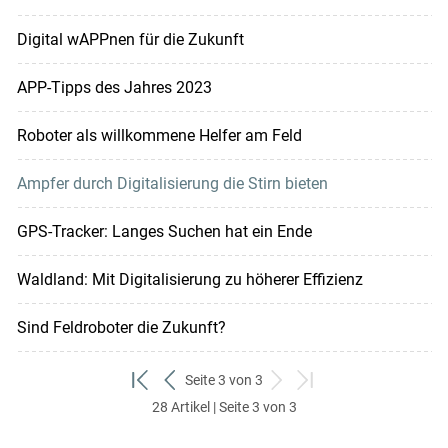
Digital wAPPnen für die Zukunft
APP-Tipps des Jahres 2023
Roboter als willkommene Helfer am Feld
Ampfer durch Digitalisierung die Stirn bieten
GPS-Tracker: Langes Suchen hat ein Ende
Waldland: Mit Digitalisierung zu höherer Effizienz
Sind Feldroboter die Zukunft?
Seite 3 von 3
zum
zurück
weiter
zum
28 Artikel | Seite 3 von 3
ersten
zum
zum
letzten
Set
vorigen
nächsten
Set