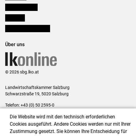
Salzburger Bauer
lk Planbau
Bezirksbauernkammern
Über uns
© 2026 sbg.lko.at
Landwirtschaftskammer Salzburg
Schwarzstraße 19, 5020 Salzburg
Telefon: +43 (0) 50 2595-0
E-Mail:
office@lk-salzburg.at
Die Website wird mit den technisch erforderlichen
Impressum
|
Kontakt
|
Datenschutzerklärung
|
Barrierefreiheit
|
Cookies ausgeführt. Andere Cookies werden nur mit Ihrer
Cookie-Einstellungen
Zustimmung gesetzt. Sie können Ihre Entscheidung für