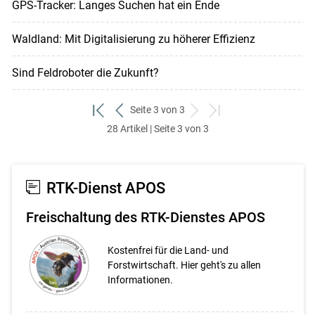
GPS-Tracker: Langes Suchen hat ein Ende
Waldland: Mit Digitalisierung zu höherer Effizienz
Sind Feldroboter die Zukunft?
Seite 3 von 3
zum
zurück
weiter
zum
28 Artikel | Seite 3 von 3
ersten
zum
zum
letzten
Set
vorigen
nächsten
Set
Set
Set
RTK-Dienst APOS
Freischaltung des RTK-Dienstes APOS
Kostenfrei für die Land- und
Forstwirtschaft. Hier geht's zu allen
Informationen.