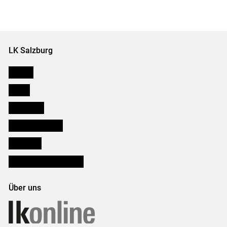
LK Salzburg
Karriere
Presse
Downloads
Salzburger Bauer
lk Planbau
Bezirksbauernkammern
Über uns