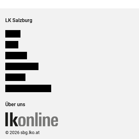
LK Salzburg
Karriere
Presse
Downloads
Salzburger Bauer
lk Planbau
Bezirksbauernkammern
Über uns
© 2026 sbg.lko.at