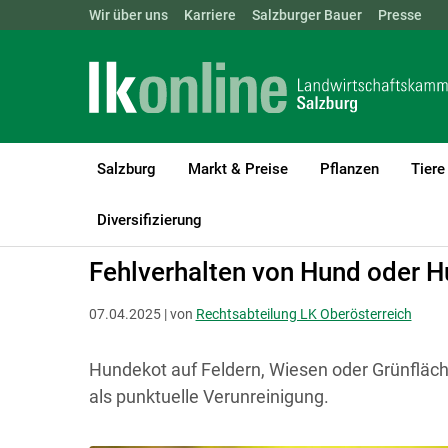
Landwirtschaftskammern:
Wir über uns
Karriere
Salzburger Bauer
ÖSTERREICH
BGLD
Presse
KTN
Salzburg
Markt & Preise
Pflanzen
Tiere
LK Salzburg
Recht & Steuer
Allgemeine Rechtsfragen
Allgem
Diversifizierung
Fehlverhalten von Hund oder H
07.04.2025 | von
Rechtsabteilung LK Oberösterreich
Hundekot auf Feldern, Wiesen oder Grünfläch
als punktuelle Verunreinigung.