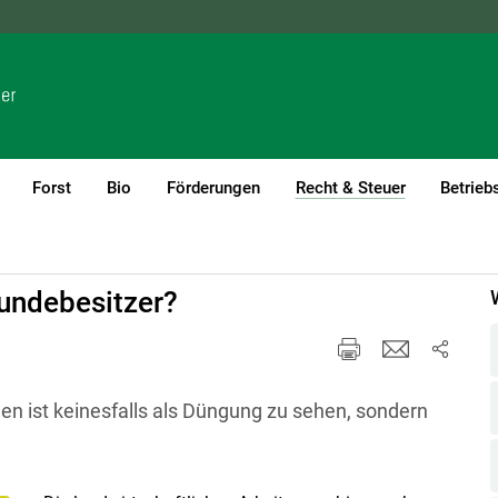
NÖ
OÖ
SBG
STMK
TIROL
VBG
WIEN
Forst
Bio
Förderungen
Recht & Steuer
Betrieb
(current)1
eines
undebesitzer?
en ist keinesfalls als Düngung zu sehen, sondern