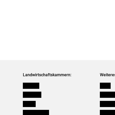
Landwirtschaftskammern:
Weitere
Österreich
Presse
Burgenland
Bezirksb
Kärnten
Mitarbeit
Niederösterreich
Salzburg