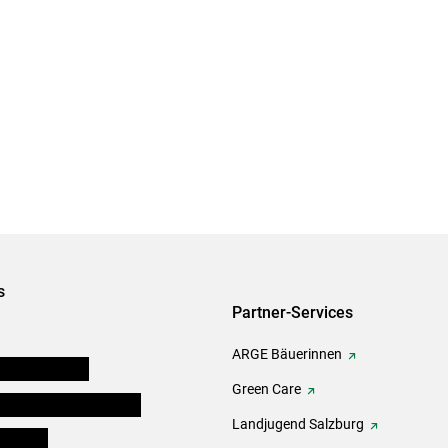
s
Partner-Services
ARGE Bäuerinnen
auernkammern
Green Care
erinnen und Mitarbeiter
Landjugend Salzburg
er Bauer