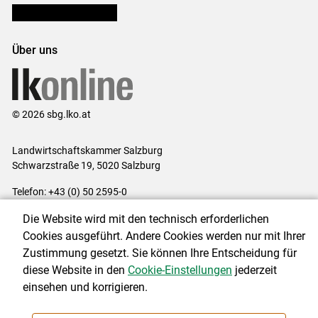
Bezirksbauernkammern
Über uns
© 2026 sbg.lko.at
Landwirtschaftskammer Salzburg
Schwarzstraße 19, 5020 Salzburg
Telefon: +43 (0) 50 2595-0
E-Mail:
office@lk-salzburg.at
Die Website wird mit den technisch erforderlichen
Impressum
|
Kontakt
|
Datenschutzerklärung
|
Barrierefreiheit
|
Cookies ausgeführt. Andere Cookies werden nur mit Ihrer
Cookie-Einstellungen
Zustimmung gesetzt. Sie können Ihre Entscheidung für
diese Website in den
Cookie-Einstellungen
jederzeit
einsehen und korrigieren.
NEWSLETTER