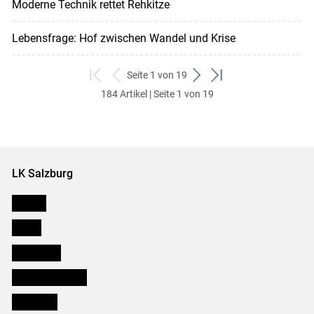
Moderne Technik rettet Rehkitze
Lebensfrage: Hof zwischen Wandel und Krise
Seite 1 von 19
zum
zurück
weiter
zum
184 Artikel | Seite 1 von 19
ersten
zum
zum
letzten
Set
vorigen
nächsten
Set
Set
Set
LK Salzburg
Karriere
Presse
Downloads
Salzburger Bauer
lk Planbau