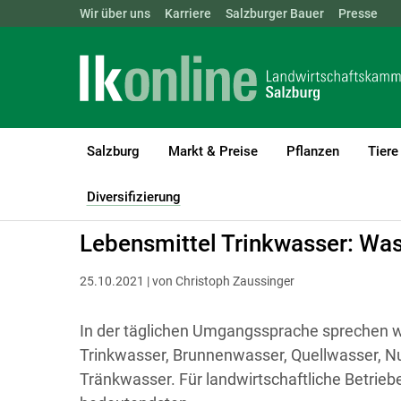
Landwirtschaftskammern:
Wir über uns
Karriere
Salzburger Bauer
ÖSTERREICH
BGLD
Presse
KTN
Salzburg
Markt & Preise
Pflanzen
Tiere
LK Salzburg
Diversifizierung
Direktvermarktung - Rechtliches
Diversifizierung
(current)1
Lebensmittel Trinkwasser: Was
25.10.2021 | von Christoph Zaussinger
In der täglichen Umgangssprache sprechen 
Trinkwasser, Brunnenwasser, Quellwasser, 
Tränkwasser. Für landwirtschaftliche Betriebe