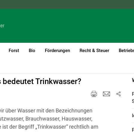
NÖ
OÖ
SBG
STMK
TIROL
VBG
WIEN
Forst
Bio
Förderungen
Recht & Steuer
Betrieb
 bedeutet Trinkwasser?
wir über Wasser mit den Bezeichnungen
I
Nutzwasser, Brauchwasser, Hauswasser,
 ist der Begriff „Trinkwasser“ rechtlich am
P