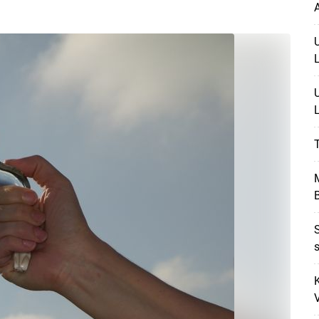
T
M
S
s