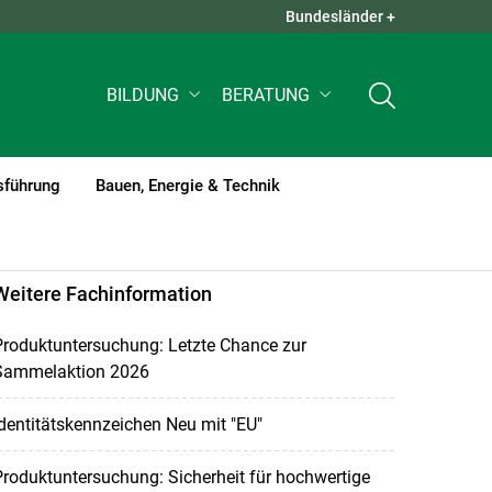
Bundesländer +
QUICK LINKS +
BILDUNG
BERATUNG
sführung
Bauen, Energie & Technik
Weitere Fachinformation
Produktuntersuchung: Letzte Chance zur
Sammelaktion 2026
dentitätskennzeichen Neu mit "EU"
roduktuntersuchung: Sicherheit für hochwertige