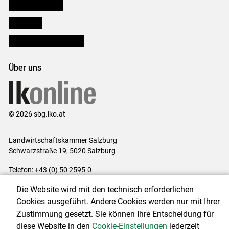
Salzburger Bauer
lk Planbau
Bezirksbauernkammern
Über uns
© 2026 sbg.lko.at
Landwirtschaftskammer Salzburg
Schwarzstraße 19, 5020 Salzburg
Telefon: +43 (0) 50 2595-0
E-Mail:
office@lk-salzburg.at
Die Website wird mit den technisch erforderlichen
Impressum
|
Kontakt
|
Datenschutzerklärung
|
Barrierefreiheit
|
Cookies ausgeführt. Andere Cookies werden nur mit Ihrer
Cookie-Einstellungen
Zustimmung gesetzt. Sie können Ihre Entscheidung für
diese Website in den
Cookie-Einstellungen
jederzeit