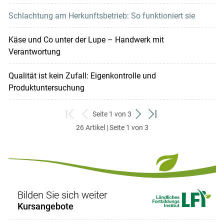
Schlachtung am Herkunftsbetrieb: So funktioniert sie
Käse und Co unter der Lupe – Handwerk mit
Verantwortung
Qualität ist kein Zufall: Eigenkontrolle und
Produktuntersuchung
Seite 1 von 3
zum
zurück
weiter
zum
26 Artikel | Seite 1 von 3
ersten
zum
zum
letzten
Set
vorigen
nächsten
Set
Set
Set
Bilden Sie sich weiter
Kursangebote