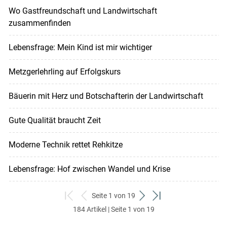
Wo Gastfreundschaft und Landwirtschaft
zusammenfinden
Lebensfrage: Mein Kind ist mir wichtiger
Metzgerlehrling auf Erfolgskurs
Bäuerin mit Herz und Botschafterin der Landwirtschaft
Gute Qualität braucht Zeit
Moderne Technik rettet Rehkitze
Lebensfrage: Hof zwischen Wandel und Krise
Seite 1 von 19
zum
zurück
weiter
zum
184 Artikel | Seite 1 von 19
ersten
zum
zum
letzten
Set
vorigen
nächsten
Set