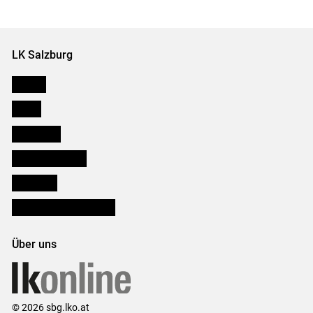
Set
Set
LK Salzburg
Karriere
Presse
Downloads
Salzburger Bauer
lk Planbau
Bezirksbauernkammern
Über uns
© 2026 sbg.lko.at