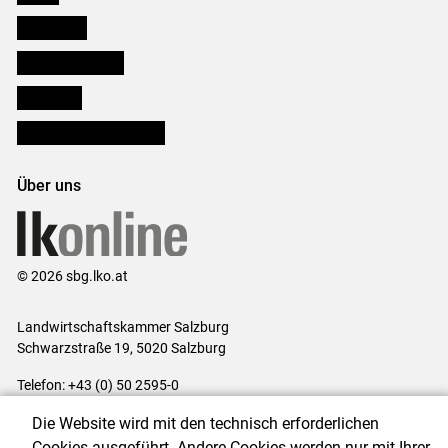
Downloads
Salzburger Bauer
lk Planbau
Bezirksbauernkammern
Über uns
© 2026 sbg.lko.at
Landwirtschaftskammer Salzburg
Schwarzstraße 19, 5020 Salzburg
Telefon: +43 (0) 50 2595-0
E-Mail:
office@lk-salzburg.at
Die Website wird mit den technisch erforderlichen
Impressum
|
Kontakt
|
Datenschutzerklärung
|
Barrierefreiheit
|
Cookies ausgeführt. Andere Cookies werden nur mit Ihrer