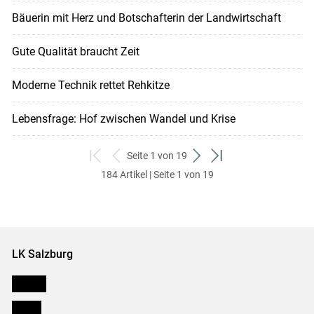
Bäuerin mit Herz und Botschafterin der Landwirtschaft
Gute Qualität braucht Zeit
Moderne Technik rettet Rehkitze
Lebensfrage: Hof zwischen Wandel und Krise
Seite 1 von 19
zum
zurück
weiter
zum
184 Artikel | Seite 1 von 19
ersten
zum
zum
letzten
Set
vorigen
nächsten
Set
Set
Set
LK Salzburg
Karriere
Presse