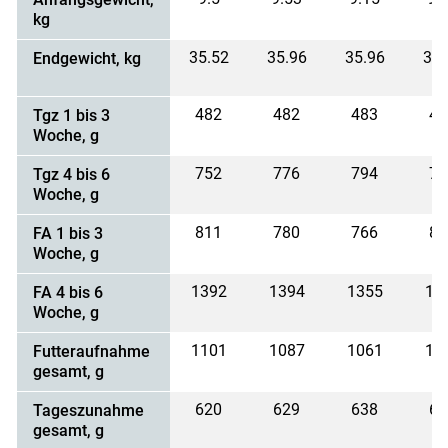
kg
35.52
35.96
35.96
35.
Endgewicht, kg
482
482
483
48
Tgz 1 bis 3
Woche, g
752
776
794
74
Tgz 4 bis 6
Woche, g
811
780
766
80
FA 1 bis 3
Woche, g
1392
1394
1355
14
FA 4 bis 6
Woche, g
1101
1087
1061
11
Futteraufnahme
gesamt, g
620
629
638
61
Tageszunahme
gesamt, g