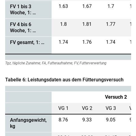
1.63
1.67
1.7
1.
FV 1 bis 3
Woche, 1: …
1.8
1.81
1.77
1.
FV 4 bis 6
Woche, 1: …
1.74
1.76
1.74
1.
FV gesamt, 1: …
Tgz, tägliche Zunahme; FA, Futteraufnahme; FV, Futterverwertung
Tabelle 6: Leistungsdaten aus dem Fütterungsversuch
Versuch 2
VG 1
VG 2
VG 3
VG
8.76
9.33
9.05
9.
Anfangsgewicht,
kg