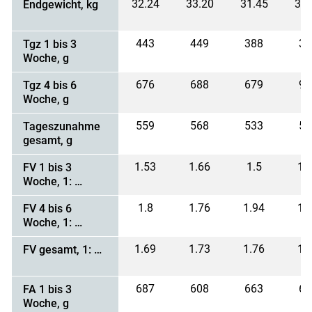
32.24
33.20
31.45
31.
Endgewicht, kg
443
449
388
39
Tgz 1 bis 3
Woche, g
676
688
679
97
Tgz 4 bis 6
Woche, g
559
568
533
53
Tageszunahme
gesamt, g
1.53
1.66
1.5
1.
FV 1 bis 3
Woche, 1: …
1.8
1.76
1.94
1.
FV 4 bis 6
Woche, 1: …
1.69
1.73
1.76
1.
FV gesamt, 1: …
687
608
663
67
FA 1 bis 3
Woche, g