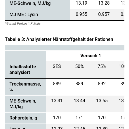
13.19
13.28
13.
ME-Schwein, MJ/kg
0.955
0.957
0.9
MJ ME : Lysin
*Garant Porkovit F Mais
Tabelle 3: Analysierter Nährstoffgehalt der Rationen
Versuch 1
SES
50%
75%
100
Inhaltsstoffe
analysiert
889
889
892
893
Trockenmasse,
%
13.31
13.44
13.55
13.5
ME-Schwein,
MJ/kg
170
171
170
170
Rohprotein, g
12.23
12.45
12.39
12.4