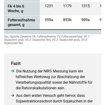
1231
1179
1315
12
FA 4 bis 6
Woche, g
959a
893b
989a
96
Futteraufnahme
gesamt, g
Tgz, tägliche Zunahme; FA, Futteraufnahme; FV, Futterverwertung; VG 1:
Sojaschrot grob; VG 2: Sojaschrot fein; VG 3: Sojakuchen grob; VG 4:
Sojakuchen fein
Fazit
Die Nutzung der NIRS Messung kann ein
hilfreiches Werkzeug zur Abschätzung der
Verarbeitungsqualität sowie der Nährstoffe für
die Rationskalkulationen sein.
Aus dem ersten Versuch geht hervor, dass
Sojaextraktionsschrot durch Sojakuchen in der