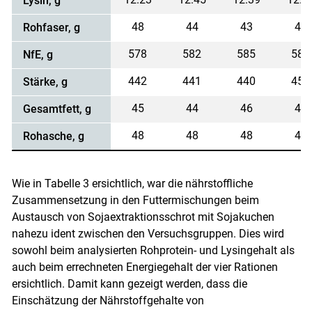
Lysin, g
48
44
43
44
Rohfaser, g
578
582
585
585
NfE, g
442
441
440
455
Stärke, g
45
44
46
46
Gesamtfett, g
48
48
48
48
Rohasche, g
Wie in Tabelle 3 ersichtlich, war die nährstoffliche
Zusammensetzung in den Futtermischungen beim
Austausch von Sojaextraktionsschrot mit Sojakuchen
nahezu ident zwischen den Versuchsgruppen. Dies wird
sowohl beim analysierten Rohprotein- und Lysingehalt als
auch beim errechneten Energiegehalt der vier Rationen
ersichtlich. Damit kann gezeigt werden, dass die
Einschätzung der Nährstoffgehalte von