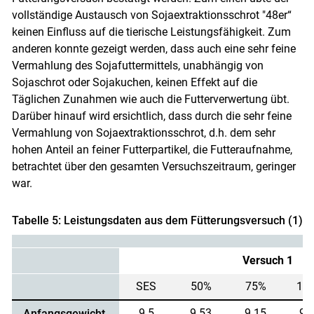
vollständige Austausch von Sojaextraktionsschrot "48er“
keinen Einfluss auf die tierische Leistungsfähigkeit. Zum
anderen konnte gezeigt werden, dass auch eine sehr feine
Vermahlung des Sojafuttermittels, unabhängig von
Sojaschrot oder Sojakuchen, keinen Effekt auf die
Täglichen Zunahmen wie auch die Futterverwertung übt.
Darüber hinauf wird ersichtlich, dass durch die sehr feine
Vermahlung von Sojaextraktionsschrot, d.h. dem sehr
hohen Anteil an feiner Futterpartikel, die Futteraufnahme,
betrachtet über den gesamten Versuchszeitraum, geringer
war.
Tabelle 5: Leistungsdaten aus dem Fütterungsversuch (1)
Versuch 1
SES
50%
75%
10
9.5
9.53
9.15
9.
Anfangsgewicht,