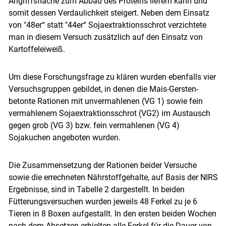
Angriffsfläche zum Abbau des Proteins liefern kann und
somit dessen Verdaulichkeit steigert. Neben dem Einsatz
von "48er“ statt "44er“ Sojaextraktionsschrot verzichtete
man in diesem Versuch zusätzlich auf den Einsatz von
Kartoffeleiweiß.
Um diese Forschungsfrage zu klären wurden ebenfalls vier
Versuchsgruppen gebildet, in denen die Mais-Gersten-
betonte Rationen mit unvermahlenen (VG 1) sowie fein
vermahlenem Sojaextraktionsschrot (VG2) im Austausch
gegen grob (VG 3) bzw. fein vermahlenen (VG 4)
Sojakuchen angeboten wurden.
Die Zusammensetzung der Rationen beider Versuche
sowie die errechneten Nährstoffgehalte, auf Basis der NIRS
Ergebnisse, sind in Tabelle 2 dargestellt. In beiden
Fütterungsversuchen wurden jeweils 48 Ferkel zu je 6
Tieren in 8 Boxen aufgestallt. In den ersten beiden Wochen
nach dem Absetzen erhielten alle Ferkel für die Dauer von