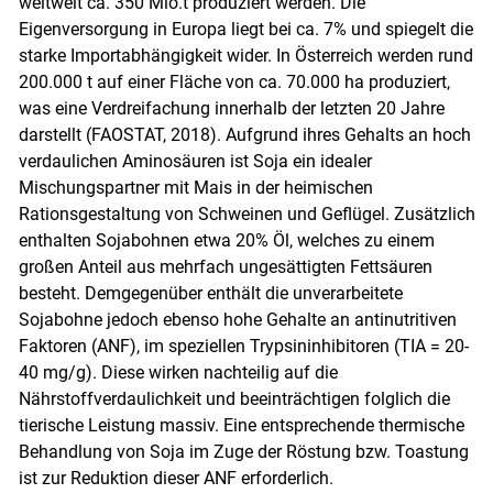
weltweit ca. 350 Mio.t produziert werden. Die
Eigenversorgung in Europa liegt bei ca. 7% und spiegelt die
starke Importabhängigkeit wider. In Österreich werden rund
200.000 t auf einer Fläche von ca. 70.000 ha produziert,
was eine Verdreifachung innerhalb der letzten 20 Jahre
darstellt (FAOSTAT, 2018). Aufgrund ihres Gehalts an hoch
verdaulichen Aminosäuren ist Soja ein idealer
Mischungspartner mit Mais in der heimischen
Rationsgestaltung von Schweinen und Geflügel. Zusätzlich
enthalten Sojabohnen etwa 20% Öl, welches zu einem
großen Anteil aus mehrfach ungesättigten Fettsäuren
besteht. Demgegenüber enthält die unverarbeitete
Sojabohne jedoch ebenso hohe Gehalte an antinutritiven
Faktoren (ANF), im speziellen Trypsininhibitoren (TIA = 20-
40 mg/g). Diese wirken nachteilig auf die
Nährstoffverdaulichkeit und beeinträchtigen folglich die
tierische Leistung massiv. Eine entsprechende thermische
Behandlung von Soja im Zuge der Röstung bzw. Toastung
ist zur Reduktion dieser ANF erforderlich.