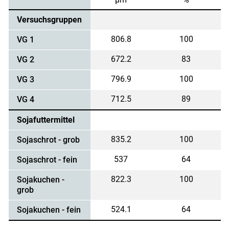
Versuchsgruppen
806.8
100
VG 1
672.2
83
VG 2
796.9
100
VG 3
712.5
89
VG 4
Sojafuttermittel
835.2
100
Sojaschrot - grob
537
64
Sojaschrot - fein
822.3
100
Sojakuchen -
grob
524.1
64
Sojakuchen - fein