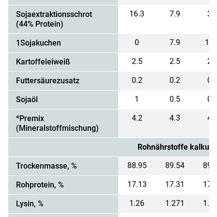
16.3
7.9
3.
Sojaextraktionsschrot
(44% Protein)
0
7.9
11.
1Sojakuchen
2.5
2.5
2.
Kartoffeleiweiß
0.2
0.2
0.
Futtersäurezusatz
1
0.5
0.
Sojaöl
4.2
4.3
4.
*Premix
(Mineralstoffmischung)
Rohnährstoffe kalkulie
88.95
89.54
89.
Trockenmasse, %
17.13
17.31
17.
Rohprotein, %
1.26
1.271
1.2
Lysin, %