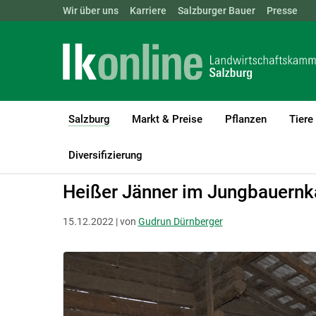
Landwirtschaftskammern:
Wir über uns
Karriere
Salzburger Bauer
ÖSTERREICH
BGLD
Presse
KTN
Salzburg
Markt & Preise
Pflanzen
Tiere
(current)1
LK Salzburg
Salzburg
Salzburger Bauer
Menschen am Land
Diversifizierung
Heißer Jänner im Jungbauernk
15.12.2022 | von
Gudrun Dürnberger