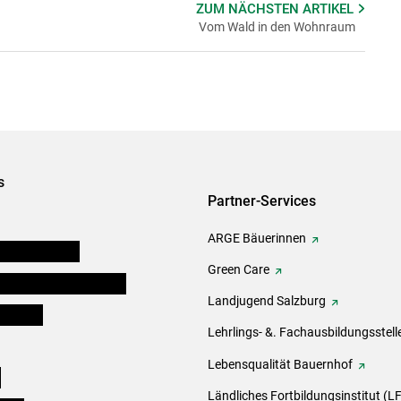
ZUM NÄCHSTEN
ARTIKEL
Vom Wald in den Wohnraum
s
Partner-Services
ARGE Bäuerinnen
auernkammern
Green Care
erinnen und Mitarbeiter
Landjugend Salzburg
er Bauer
Lehrlings- &. Fachausbildungsstell
Lebensqualität Bauernhof
e
Ländliches Fortbildungsinstitut (LF