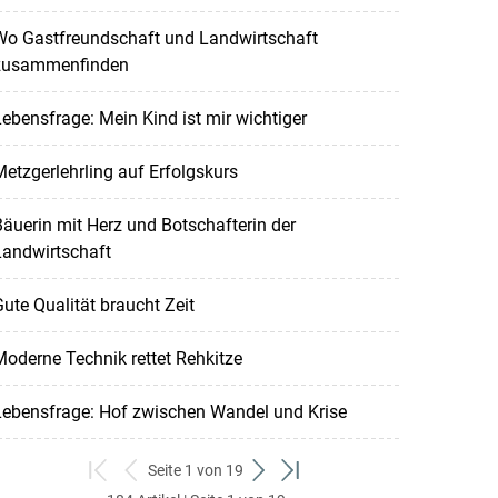
Wo Gastfreundschaft und Landwirtschaft
zusammenfinden
ebensfrage: Mein Kind ist mir wichtiger
etzgerlehrling auf Erfolgskurs
äuerin mit Herz und Botschafterin der
Landwirtschaft
ute Qualität braucht Zeit
oderne Technik rettet Rehkitze
Lebensfrage: Hof zwischen Wandel und Krise
Seite 1 von 19
zum
zurück
weiter
zum