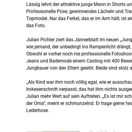
Lässig lehnt der attraktive junge Mann in Shorts u
Professionelle Pose, gewinnendes Lächeln und Tr
Topmodel. Nur das Ferkel, das er im Arm hält, ist e
das Foto.
Julian Pichler ziert das Jännerblatt im neuen „Jun
wie jemand, der unbedingt ins Rampenlicht drängt, 
Obwohl er vorher noch nie professionelle Fotoshoot
Jeans und Bademode einem Casting mit 400 Bewerb
Jungbauer von den Eltern geerbt. Beide sind stolz 
„Als Kind war ihm noch völlig egal, wie er ausscha
Irokesenschnitt verpasst, das hat ihm nichts ausge
Julian mehr Wert auf sein Auftreten. „Es ist mir sc
der Oma“, meint er schmunzelnd. Er trage gerne fes
Lederhose.