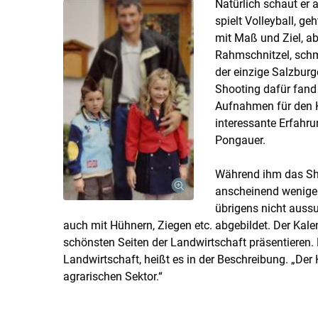
Natürlich schaut er 
spielt Volleyball, ge
mit Maß und Ziel, ab
Rahmschnitzel, schm
der einzige Salzbur
Shooting dafür fand 
Aufnahmen für den K
interessante Erfahrun
Pongauer.
Während ihm das Sho
anscheinend weniger 
übrigens nicht aussu
auch mit Hühnern, Ziegen etc. abgebildet. Der Kal
schönsten Seiten der Landwirtschaft präsentieren. 
Landwirtschaft, heißt es in der Beschreibung. „Der
agrarischen Sektor.“