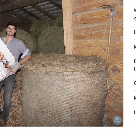
L
M
B
G
M