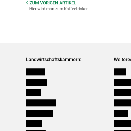
ZUM VORIGEN
ARTIKEL
Hier wird man zum Kaffeetrinker
Landwirtschaftskammern:
Weitere
Österreich
Presse
Burgenland
Bezirksb
Kärnten
Mitarbeit
Niederösterreich
Salzburg
Oberösterreich
Karriere
Salzburg
Verbänd