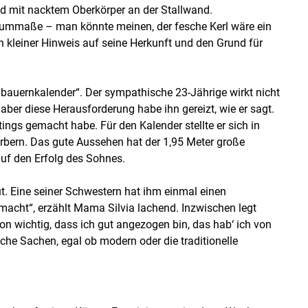
nd mit nacktem Oberkörper an der Stallwand.
Skip to main content
aummaße – man könnte meinen, der fesche Kerl wäre ein
in kleiner Hinweis auf seine Herkunft und den Grund für
gbauernkalender“. Der sympathische 23-Jährige wirkt nicht
aber diese Herausforderung habe ihn gereizt, wie er sagt.
ings gemacht habe. Für den Kalender stellte er sich in
ern. Das gute Aussehen hat der 1,95 Meter große
auf den Erfolg des Sohnes.
ut. Eine seiner Schwestern hat ihm einmal einen
macht“, erzählt Mama Silvia lachend. Inzwischen legt
hon wichtig, dass ich gut angezogen bin, das hab‘ ich von
che Sachen, egal ob modern oder die traditionelle