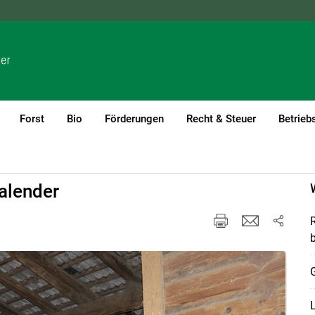
NÖ
OÖ
SBG
STMK
TIROL
VBG
WIEN
Forst
Bio
Förderungen
Recht & Steuer
Betrieb
alender
R
b
L