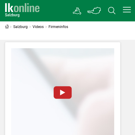
Salzburg
Videos
Firmeninfos
Zum Abspielen von YouTube-Videos auf
dieser Website müssen Cookies gesetzt
werden
.
Für weitere Informationen lesen Sie bitte
unsere
Datenschutzerklärung
.Sie können Ihre
Entscheidung für diese Website in den Cookie-