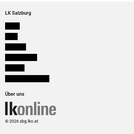
LK Salzburg
Karriere
Presse
Downloads
Salzburger Bauer
lk Planbau
Bezirksbauernkammern
Über uns
© 2026 sbg.lko.at