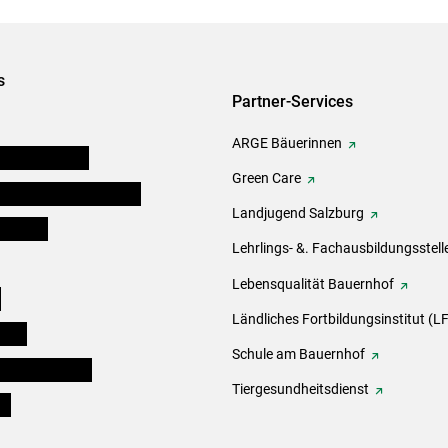
s
Partner-Services
ARGE Bäuerinnen
auernkammern
Green Care
erinnen und Mitarbeiter
Landjugend Salzburg
er Bauer
Lehrlings- &. Fachausbildungsstell
Lebensqualität Bauernhof
e
Ländliches Fortbildungsinstitut (LF
eigen
Schule am Bauernhof
ogisches Forum
Tiergesundheitsdienst
ds