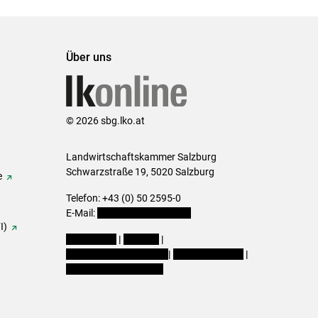
Über uns
© 2026 sbg.lko.at
Landwirtschaftskammer Salzburg
Schwarzstraße 19, 5020 Salzburg
e
Telefon: +43 (0) 50 2595-0
E-Mail:
office@lk-salzburg.at
I)
Impressum
|
Kontakt
|
Datenschutzerklärung
|
Barrierefreiheit
|
Cookie-Einstellungen