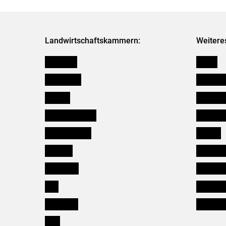
Landwirtschaftskammern:
Weitere
Österreich
Presse
Burgenland
Bezirksb
Kärnten
Mitarbeit
Niederösterreich
Salzburg
Oberösterreich
Karriere
Salzburg
Verbänd
Steiermark
Kleinanz
Tirol
Wildökol
Vorarlberg
Downloa
Wien