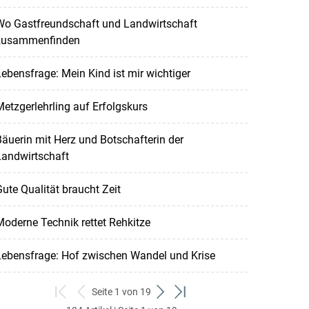
Wo Gastfreundschaft und Landwirtschaft
zusammenfinden
ebensfrage: Mein Kind ist mir wichtiger
etzgerlehrling auf Erfolgskurs
äuerin mit Herz und Botschafterin der
Landwirtschaft
ute Qualität braucht Zeit
oderne Technik rettet Rehkitze
Lebensfrage: Hof zwischen Wandel und Krise
Seite 1 von 19
zum
zurück
weiter
zum