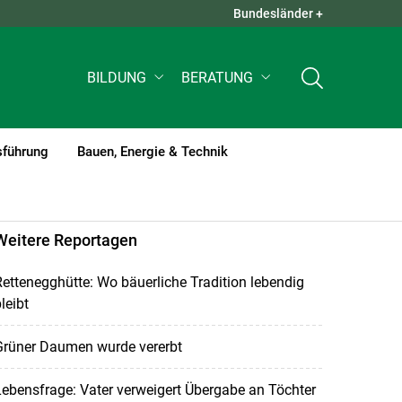
Bundesländer +
QUICK LINKS +
BILDUNG
BERATUNG
sführung
Bauen, Energie & Technik
Weitere Reportagen
ettenegghütte: Wo bäuerliche Tradition lebendig
leibt
Grüner Daumen wurde vererbt
ebensfrage: Vater verweigert Übergabe an Töchter