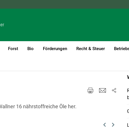
NÖ
OÖ
SBG
STMK
TIROL
VBG
WIEN
Forst
Bio
Förderungen
Recht & Steuer
Betrieb
R
b
llner 16 nährstoffreiche Öle her.
L
Previous
Next