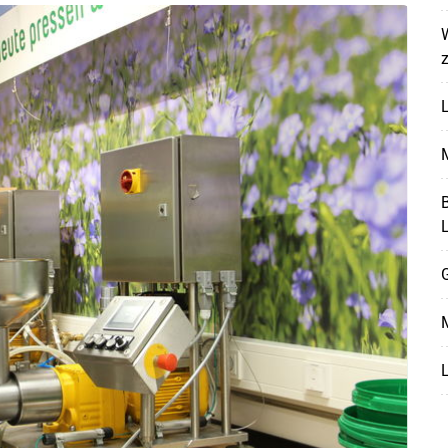
L
M
B
Skip to main content
G
M