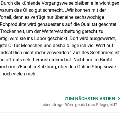
 Durch die kühlende Vorgangsweise bleiben alle wichtigen
 warum das Öl so gut schmeckt. „Wir können mit der
rteil, denn es verfügt nur über eine sechswöchige
 Rohprodukte wird genauestens auf die Qualität geachtet.
rockenheit, um der Weiterverarbeitung gerecht zu
tig, wird sie ins Labor geschickt. Dort wird ausgewertet,
igste Öl für Menschen und deshalb lege ich viel Wert auf
 grundsätzlich nicht mehr verwenden.“ Ziel des Seehamers ist
s oftmals sehr herausfordernd ist. Nicht nur im BioArt
ch im s‘Fachl in Salzburg, über den Online-Shop sowie
 noch vielen mehr.
ZUM NÄCHSTEN
ARTIKEL
Lebensfrage: Wem gehört das Pflegegeld?