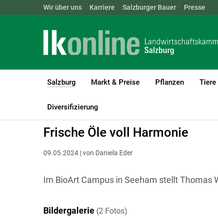
Landwirtschaftskammern:
Wir über uns
Karriere
Salzburger Bauer
ÖSTERREICH
BGLD
Presse
KTN
Salzburg
Markt & Preise
Pflanzen
Tiere
(current)1
LK Salzburg
Salzburg
Salzburger Bauer
Menschen am Land
Diversifizierung
Frische Öle voll Harmonie
09.05.2024 | von Daniela Eder
Im BioArt Campus in Seeham stellt Thomas Wa
Bildergalerie
(2 Fotos)