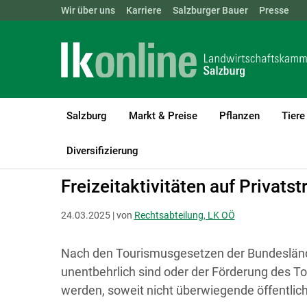
Landwirtschaftskammern:
Wir über uns
Karriere
Salzburger Bauer
ÖSTERREICH
BGLD
Presse
KTN
Salzburg
Markt & Preise
Pflanzen
Tiere
LK Salzburg
Recht & Steuer
Allgemeine Rechtsfragen
Freize
Diversifizierung
Freizeitaktivitäten auf Privats
24.03.2025 | von
Rechtsabteilung, LK OÖ
Nach den Tourismusgesetzen der Bundesländ
unentbehrlich sind oder der Förderung des T
werden, soweit nicht überwiegende öffentlic