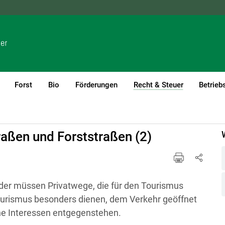
NÖ
OÖ
SBG
STMK
TIROL
VBG
WIEN
Forst
Bio
Förderungen
Recht & Steuer
Betrieb
(current)1
it und Tourismus
traßen und Forststraßen (2)
er müssen Privatwege, die für den Tourismus
ourismus besonders dienen, dem Verkehr geöffnet
he Interessen entgegenstehen.