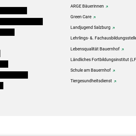
ARGE Bäuerinnen
auernkammern
Green Care
erinnen und Mitarbeiter
Landjugend Salzburg
er Bauer
Lehrlings- &. Fachausbildungsstell
Lebensqualität Bauernhof
e
Ländliches Fortbildungsinstitut (LF
eigen
Schule am Bauernhof
ogisches Forum
Tiergesundheitsdienst
ds