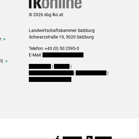
© 2026 sbg.lko.at
Landwirtschaftskammer Salzburg
Schwarzstraße 19, 5020 Salzburg
e
Telefon: +43 (0) 50 2595-0
E-Mail:
office@lk-salzburg.at
I)
Impressum
|
Kontakt
|
Datenschutzerklärung
|
Barrierefreiheit
|
Cookie-Einstellungen