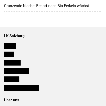
Grunzende Nische: Bedarf nach Bio-Ferkeln wächst
LK Salzburg
Karriere
Presse
Downloads
Salzburger Bauer
lk Planbau
Bezirksbauernkammern
Über uns