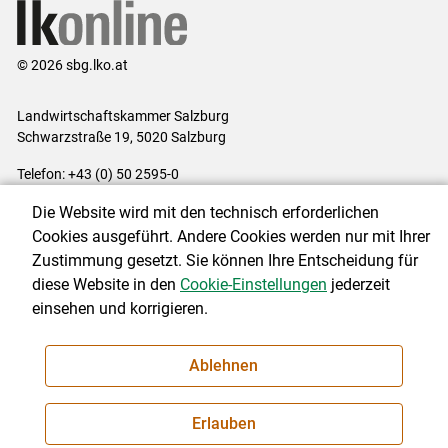
© 2026 sbg.lko.at
Landwirtschaftskammer Salzburg
Schwarzstraße 19, 5020 Salzburg
Telefon: +43 (0) 50 2595-0
E-Mail:
office@lk-salzburg.at
Die Website wird mit den technisch erforderlichen
Impressum
|
Kontakt
|
Datenschutzerklärung
|
Barrierefreiheit
|
Cookies ausgeführt. Andere Cookies werden nur mit Ihrer
Cookie-Einstellungen
Zustimmung gesetzt. Sie können Ihre Entscheidung für
diese Website in den
Cookie-Einstellungen
jederzeit
einsehen und korrigieren.
NEWSLETTER
Ablehnen
Erlauben