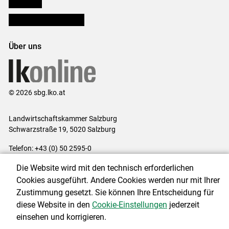
lk Planbau
Bezirksbauernkammern
Über uns
© 2026 sbg.lko.at
Landwirtschaftskammer Salzburg
Schwarzstraße 19, 5020 Salzburg
Telefon: +43 (0) 50 2595-0
E-Mail:
office@lk-salzburg.at
Die Website wird mit den technisch erforderlichen
Impressum
|
Kontakt
|
Datenschutzerklärung
|
Barrierefreiheit
|
Cookies ausgeführt. Andere Cookies werden nur mit Ihrer
Cookie-Einstellungen
Zustimmung gesetzt. Sie können Ihre Entscheidung für
diese Website in den
Cookie-Einstellungen
jederzeit
einsehen und korrigieren.