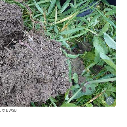
.
© BWSB