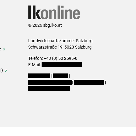
© 2026 sbg.lko.at
Landwirtschaftskammer Salzburg
Schwarzstraße 19, 5020 Salzburg
e
Telefon: +43 (0) 50 2595-0
E-Mail:
office@lk-salzburg.at
I)
Impressum
|
Kontakt
|
Datenschutzerklärung
|
Barrierefreiheit
|
Cookie-Einstellungen