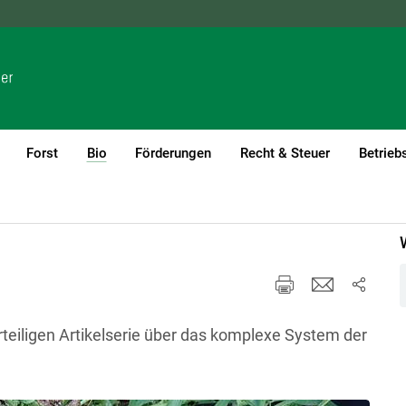
NÖ
OÖ
SBG
STMK
TIROL
VBG
WIEN
Forst
Bio
Förderungen
Recht & Steuer
Betrieb
(current)1
teiligen Artikelserie über das komplexe System der