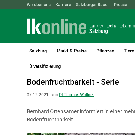
Landwirtschaftskammern:
Wir über uns
Karriere
Salzburger Bauer
ÖSTERREICH
BGLD
Presse
KTN
Salzburg
Markt & Preise
Pflanzen
Tiere
LK Salzburg
Bio
Biologischer Pflanzenbau
Ackerbau
Diversifizierung
Bodenfruchtbarkeit - Serie
07.12.2021 | von
DI Thomas Wallner
Bernhard Ottensamer informiert in einer mehr
Bodenfruchtbarkeit.