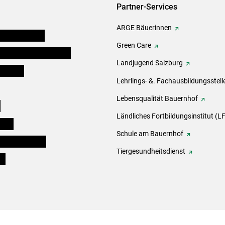
Partner-Services
ARGE Bäuerinnen
auernkammern
Green Care
erinnen und Mitarbeiter
Landjugend Salzburg
er Bauer
Lehrlings- &. Fachausbildungsstell
Lebensqualität Bauernhof
e
Ländliches Fortbildungsinstitut (LF
eigen
Schule am Bauernhof
ogisches Forum
Tiergesundheitsdienst
ds