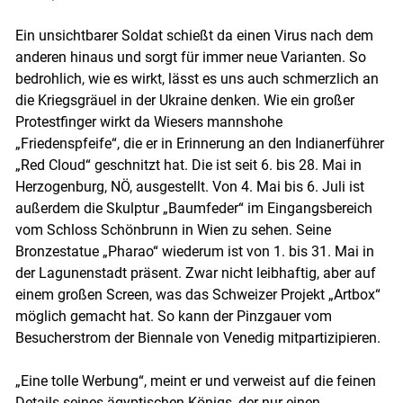
Skip to main content
Ein unsichtbarer Soldat schießt da einen Virus nach dem
anderen hinaus und sorgt für immer neue Varianten. So
bedrohlich, wie es wirkt, lässt es uns auch schmerzlich an
die Kriegsgräuel in der Ukraine denken. Wie ein großer
Protestfinger wirkt da Wiesers mannshohe
„Friedenspfeife“, die er in Erinnerung an den Indianerführer
„Red Cloud“ geschnitzt hat. Die ist seit 6. bis 28. Mai in
Herzogenburg, NÖ, ausgestellt. Von 4. Mai bis 6. Juli ist
außerdem die Skulptur „Baumfeder“ im Eingangsbereich
vom Schloss Schönbrunn in Wien zu sehen. Seine
Bronzestatue „Pharao“ wiederum ist von 1. bis 31. Mai in
der Lagunenstadt präsent. Zwar nicht leibhaftig, aber auf
einem großen Screen, was das Schweizer Projekt „Artbox“
möglich gemacht hat. So kann der Pinzgauer vom
Besucherstrom der Biennale von Venedig mitpartizipieren.
„Eine tolle Werbung“, meint er und verweist auf die feinen
Details seines ägyptischen Königs, der nur einen