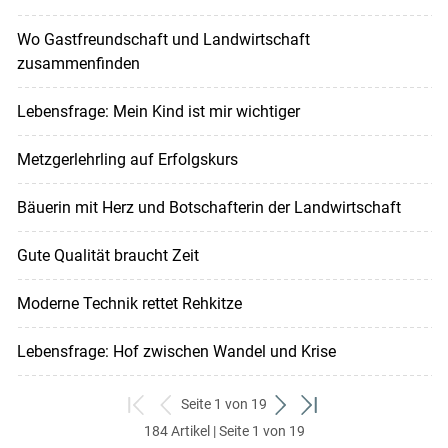
Wo Gastfreundschaft und Landwirtschaft
zusammenfinden
Lebensfrage: Mein Kind ist mir wichtiger
Metzgerlehrling auf Erfolgskurs
Bäuerin mit Herz und Botschafterin der Landwirtschaft
Gute Qualität braucht Zeit
Moderne Technik rettet Rehkitze
Lebensfrage: Hof zwischen Wandel und Krise
Seite 1 von 19
zum
zurück
weiter
zum
184 Artikel | Seite 1 von 19
ersten
zum
zum
letzten