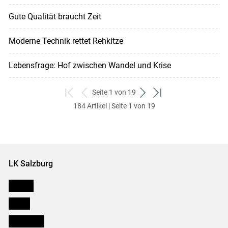
Gute Qualität braucht Zeit
Moderne Technik rettet Rehkitze
Lebensfrage: Hof zwischen Wandel und Krise
Seite 1 von 19
zum
zurück
weiter
zum
184 Artikel | Seite 1 von 19
ersten
zum
zum
letzten
Set
vorigen
nächsten
Set
Set
Set
LK Salzburg
Karriere
Presse
Downloads