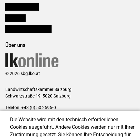
Salzburger Bauer
lk Planbau
Bezirksbauernkammern
Über uns
© 2026 sbg.lko.at
Landwirtschaftskammer Salzburg
Schwarzstraße 19, 5020 Salzburg
Telefon: +43 (0) 50 2595-0
E-Mail:
office@lk-salzburg.at
Die Website wird mit den technisch erforderlichen
Impressum
|
Kontakt
|
Datenschutzerklärung
|
Barrierefreiheit
|
Cookies ausgeführt. Andere Cookies werden nur mit Ihrer
Cookie-Einstellungen
Zustimmung gesetzt. Sie können Ihre Entscheidung für