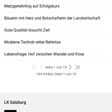
Metzgerlehrling auf Erfolgskurs
Bäuerin mit Herz und Botschafterin der Landwirtschaft
Gute Qualität braucht Zeit
Moderne Technik rettet Rehkitze
Lebensfrage: Hof zwischen Wandel und Krise
Seite 1 von 19
zum
zurück
weiter
zum
184 Artikel | Seite 1 von 19
ersten
zum
zum
letzten
Set
vorigen
nächsten
Set
Set
Set
LK Salzburg