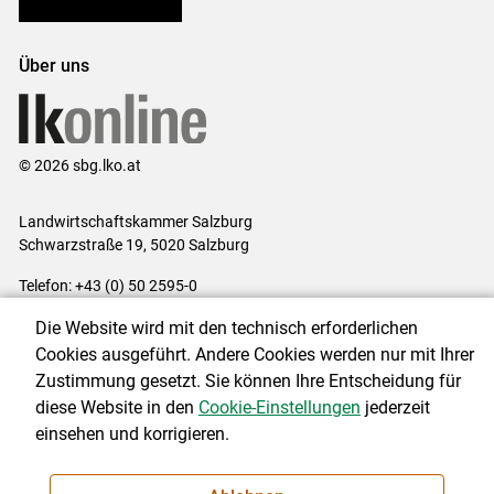
Bezirksbauernkammern
Über uns
© 2026 sbg.lko.at
Landwirtschaftskammer Salzburg
Schwarzstraße 19, 5020 Salzburg
Telefon: +43 (0) 50 2595-0
E-Mail:
office@lk-salzburg.at
Die Website wird mit den technisch erforderlichen
Impressum
|
Kontakt
|
Datenschutzerklärung
|
Barrierefreiheit
|
Cookies ausgeführt. Andere Cookies werden nur mit Ihrer
Cookie-Einstellungen
Zustimmung gesetzt. Sie können Ihre Entscheidung für
diese Website in den
Cookie-Einstellungen
jederzeit
einsehen und korrigieren.
NEWSLETTER