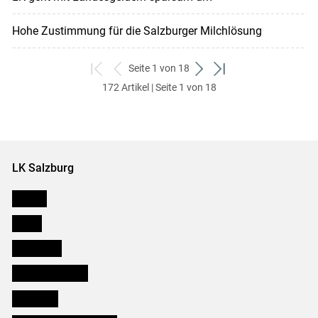
Hohe Zustimmung für die Salzburger Milchlösung
Seite 1 von 18
zum
zurück
weiter
zum
172 Artikel | Seite 1 von 18
ersten
zum
zum
letzten
Set
vorigen
nächsten
Set
Set
Set
LK Salzburg
Karriere
Presse
Downloads
Salzburger Bauer
lk Planbau