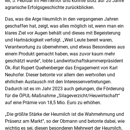
Mi, 5. Februar im Heffterhof und konnte stolz auf 20 Jahre
agrarische Erfolgsgeschichte zurückblicken.
Das, was die Arge Heumilch in den vergangenen Jahren
geschaffen hat, zeigt, was alles möglich ist, wenn man ein
klares Ziel vor Augen behält und dieses mit Begeisterung
und Hartnäckigkeit verfolgt. „Weil Leute bereit waren,
Verantwortung zu übernehmen, und etwas Besonderes aus
Skip to main content
einem Produkt gemacht haben, was zuvor kaum mehr
geschätzt wurde“, lobte Landwirtschaftskammerpräsident
Ök.-Rat Rupert Quehenberger das Engagement von Karl
Neuhofer. Dieser betonte vor allem den wertvollen und
ehrlichen Austausch mit den Interessenvertretungen.
Dadurch ist es im Jahr 2023 auch gelungen, die Förderung
für die ÖPUL-Maßnahme „Silageverzicht/Heuwirtschaft“
auf eine Prämie von 18,5 Mio. Euro zu erhöhen.
„Die größte Stärke der Heumilch ist die Wahrnehmung und
Präsenz am Markt“, so der Obmann und betonte dabei, wie
wichtig es sei, diesen besonderen Mehrwert der Heumilch,