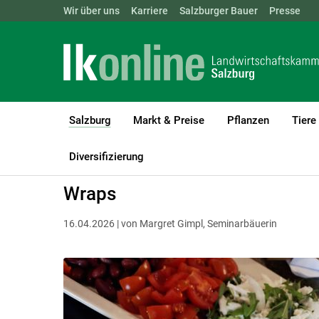
Landwirtschaftskammern:
Wir über uns
Karriere
Salzburger Bauer
ÖSTERREICH
BGLD
Presse
KTN
Salzburg
Markt & Preise
Pflanzen
Tiere
(current)1
LK Salzburg
Salzburg
Salzburger Bauer
Rezepte
Diversifizierung
Wraps
16.04.2026 | von Margret Gimpl, Seminarbäuerin