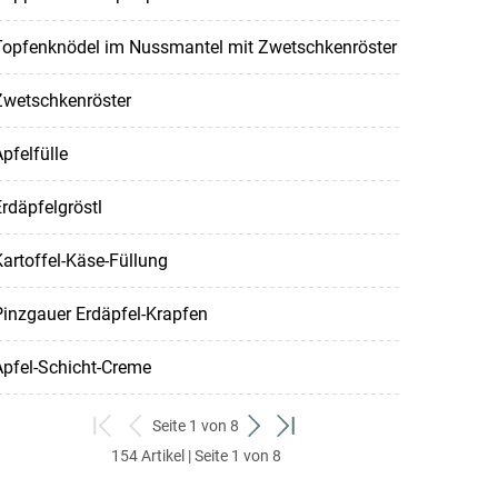
Topfenknödel im Nussmantel mit Zwetschkenröster
Zwetschkenröster
pfelfülle
rdäpfelgröstl
artoffel-Käse-Füllung
inzgauer Erdäpfel-Krapfen
Apfel-Schicht-Creme
Seite 1 von 8
zum
zurück
weiter
zum
154 Artikel | Seite 1 von 8
ersten
zum
zum
letzten
Set
vorigen
nächsten
Set