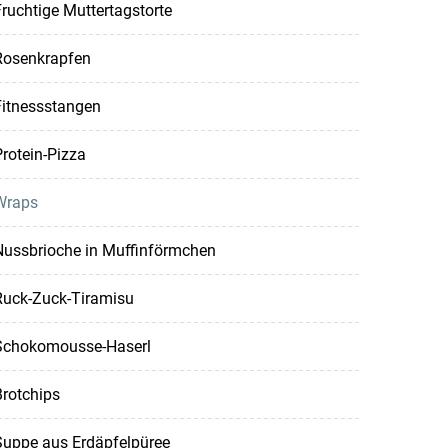
ruchtige Muttertagstorte
Rosenkrapfen
Fitnessstangen
rotein-Pizza
Wraps
Nussbrioche in Muffinförmchen
Ruck-Zuck-Tiramisu
Schokomousse-Haserl
rotchips
Suppe aus Erdäpfelpüree