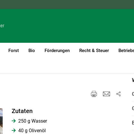
NÖ
OÖ
SBG
STMK
TIROL
VBG
WIEN
Forst
Bio
Förderungen
Recht & Steuer
Betrieb
G
G
Zutaten
250 g Wasser
B
40 g Olivenöl