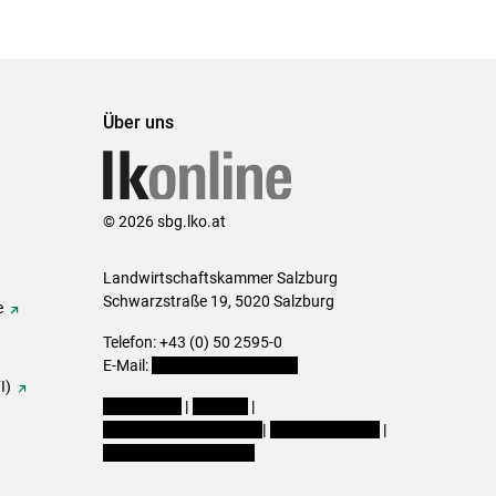
Set
Set
Über uns
© 2026 sbg.lko.at
Landwirtschaftskammer Salzburg
Schwarzstraße 19, 5020 Salzburg
e
Telefon: +43 (0) 50 2595-0
E-Mail:
office@lk-salzburg.at
I)
Impressum
|
Kontakt
|
Datenschutzerklärung
|
Barrierefreiheit
|
Cookie-Einstellungen