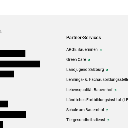
s
Partner-Services
ARGE Bäuerinnen
auernkammern
Green Care
erinnen und Mitarbeiter
Landjugend Salzburg
er Bauer
Lehrlings- &. Fachausbildungsstell
Lebensqualität Bauernhof
e
Ländliches Fortbildungsinstitut (LF
eigen
Schule am Bauernhof
ogisches Forum
Tiergesundheitsdienst
ds