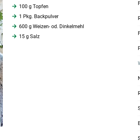
F
100 g Topfen
1 Pkg. Backpulver
600 g Weizen- od. Dinkelmehl
Skip to main content
15 g Salz
P
B