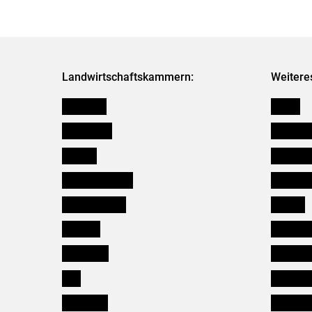
Landwirtschaftskammern:
Weitere
Österreich
Presse
Burgenland
Bezirksb
Kärnten
Mitarbeit
Niederösterreich
Salzburg
Oberösterreich
Karriere
Salzburg
Verbänd
Steiermark
Kleinanz
Tirol
Wildökol
Vorarlberg
Downloa