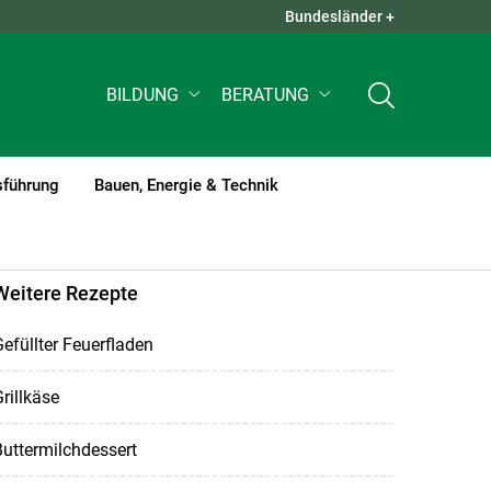
Bundesländer +
QUICK LINKS +
BILDUNG
BERATUNG
sführung
Bauen, Energie & Technik
Weitere Rezepte
efüllter Feuerfladen
rillkäse
uttermilchdessert