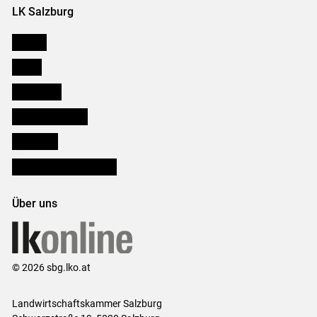
LK Salzburg
Karriere
Presse
Downloads
Salzburger Bauer
lk Planbau
Bezirksbauernkammern
Über uns
© 2026 sbg.lko.at
Landwirtschaftskammer Salzburg