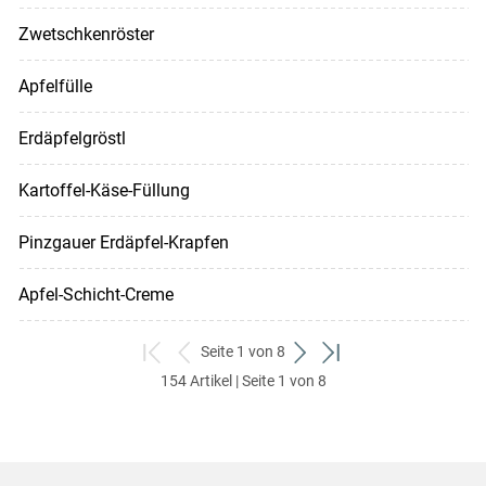
Zwetschkenröster
Apfelfülle
Erdäpfelgröstl
Kartoffel-Käse-Füllung
Pinzgauer Erdäpfel-Krapfen
Apfel-Schicht-Creme
Seite 1 von 8
zum
zurück
weiter
zum
154 Artikel | Seite 1 von 8
ersten
zum
zum
letzten
Set
vorigen
nächsten
Set
Set
Set