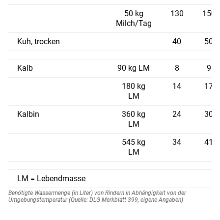
50 kg
130
150
Milch/Tag
Kuh, trocken
40
50
Kalb
90 kg LM
8
9
180 kg
14
17
LM
Kalbin
360 kg
24
30
LM
545 kg
34
41
LM
LM = Lebendmasse
Benötigte Wassermenge (in Liter) von Rindern in Abhängigkeit von der
Umgebungstemperatur (Quelle: DLG Merkblatt 399, eigene Angaben)