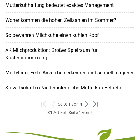
Mutterkuhhaltung bedeutet exaktes Management
Woher kommen die hohen Zellzahlen im Sommer?
So bewahren Milchkühe einen kühlen Kopf
AK Milchproduktion: Großer Spielraum für
Kostenoptimierung
Mortellaro: Erste Anzeichen erkennen und schnell reagieren
So wirtschaften Niederösterreichs Mutterkuh-Betriebe
Seite 1 von 4
zum
zurück
weiter
zum
31 Artikel | Seite 1 von 4
ersten
zum
zum
letzten
Set
vorigen
nächsten
Set
Set
Set