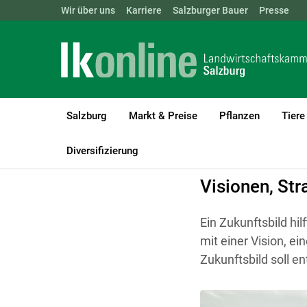
Landwirtschaftskammern:
Wir über uns
Karriere
Salzburger Bauer
ÖSTERREICH
BGLD
Presse
KTN
Salzburg
Markt & Preise
Pflanzen
Tiere
LK Salzburg
Betriebsführung
Innovation und neue Wege
Diversifizierung
Visionen, Str
Ein Zukunftsbild hi
mit einer Vision, ei
Zukunftsbild soll e