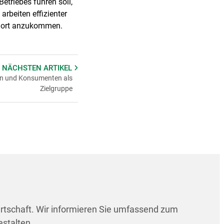
etriebes führen soll,
arbeiten effizienter
e dort anzukommen.
 NÄCHSTEN
ARTIKEL
en und Konsumenten als
Zielgruppe
irtschaft. Wir informieren Sie umfassend zum
estalten.