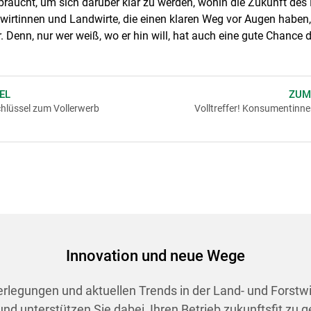
 braucht, um sich darüber klar zu werden, wohin die Zukunft des B
ndwirtinnen und Landwirte, die einen klaren Weg vor Augen haben, 
r. Denn, nur wer weiß, wo er hin will, hat auch eine gute Chanc
EL
ZUM
hlüssel zum Vollerwerb
Volltreffer! Konsumentinn
Innovation und neue Wege
berlegungen und aktuellen Trends in der Land- und Forstw
d unterstützen Sie dabei, Ihren Betrieb zukunftsfit zu g