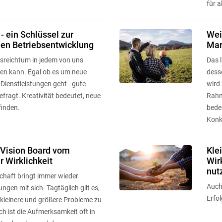
für a
 - ein Schlüssel zur
Wei
hen Betriebsentwicklung
Mar
llsreichtum in jedem von uns
Das 
en kann. Egal ob es um neue
desse
Dienstleistungen geht - gute
wird 
gefragt. Kreativität bedeutet, neue
Rahm
inden.
bedeu
Konk
 Vision Board vom
Kle
 Wirklichkeit
Wir
nut
chaft bringt immer wieder
Auch 
gen mit sich. Tagtäglich gilt es,
Erfol
kleinere und größere Probleme zu
ch ist die Aufmerksamkeit oft in