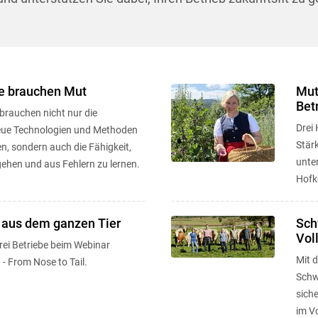
 brauchen Mut
Mut
Bet
brauchen nicht nur die
Drei 
neue Technologien und Methoden
Stär
, sondern auch die Fähigkeit,
unte
gehen und aus Fehlern zu lernen.
Hofk
 aus dem ganzen Tier
Sch
Vol
drei Betriebe beim Webinar
Mit 
- From Nose to Tail.
Schw
siche
im Vo