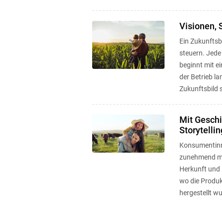
Visionen, 
Ein Zukunftsbi
steuern. Jede
beginnt mit ei
der Betrieb la
Zukunftsbild 
Mit Gesch
Storytellin
Konsumentin
zunehmend me
Herkunft und 
wo die Produ
hergestellt w