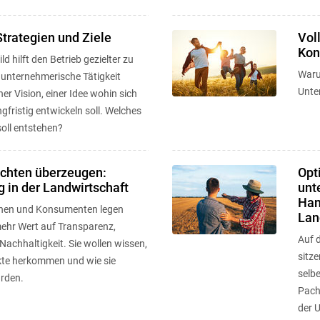
Strategien und Ziele
Vol
Kon
ld hilft den Betrieb gezielter zu
Waru
 unternehmerische Tätigkeit
Unte
ner Vision, einer Idee wohin sich
ngfristig entwickeln soll. Welches
soll entstehen?
ichten überzeugen:
Opt
g in der Landwirtschaft
unt
Han
nen und Konsumenten legen
Lan
hr Wert auf Transparenz,
Auf d
Nachhaltigkeit. Sie wollen wissen,
sitz
kte herkommen und wie sie
selbe
urden.
Pach
der 