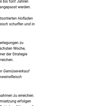
ei bis fünf Jahren
 angepasst werden.
stsortierten Hofladen
eisch schaffen und in
berlegungen zu
 nächsten Woche,
er der Strategie
rreichen.
 den Gemüseverkauf
hweinefleisch
ßnahmen zu erreichen.
Umsetzung erfolgen