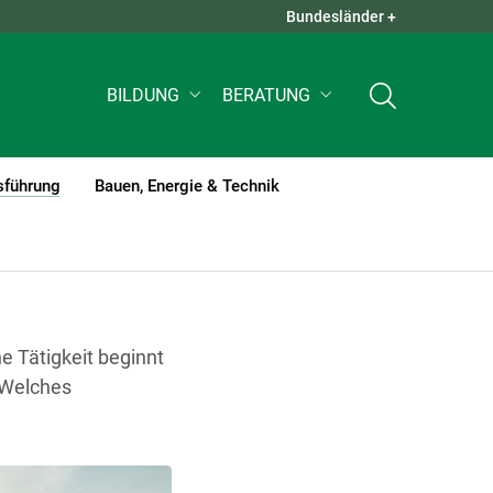
Bundesländer +
QUICK LINKS +
BILDUNG
BERATUNG
sführung
Bauen, Energie & Technik
(current)1
e Tätigkeit beginnt
. Welches