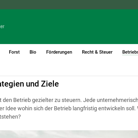
NÖ
OÖ
SBG
STMK
TIROL
VBG
WIEN
Forst
Bio
Förderungen
Recht & Steuer
Betrieb
ategien und Ziele
lft den Betrieb gezielter zu steuern. Jede unternehmerisch
ner Idee wohin sich der Betrieb langfristig entwickeln soll
ntstehen?