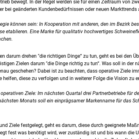
etrieb bewegt. In der Regel werden sie für einen Zeitraum von zw
ber bei geänderten Kundenbedürfnissen oder neuen Markttrends
ategie können sein: In Kooperation mit anderen, den im Bezirk be
 etablieren. Eine Marke für qualitativ hochwertiges Schweinefl
achen.
en darum drehen "die richtigen Dinge“ zu tun, geht es bei den Ü
ristigen Zielen darum "die Dinge richtig zu tun“. Was soll in der
nau geschehen? Dabei ist zu beachten, dass operative Ziele imm
e helfen, diese zu verfolgen und in weiterer Folge die Vision zu e
r operativen Ziele: Im nächsten Quartal drei Partnerbetriebe für
 nächsten Monats soll ein einprägsamer Markenname für das Sc
e und Ziele festgelegt, geht es darum, diese durch geeignete Ma
t fest was benötigt wird, wer zuständig ist und bis wann die 