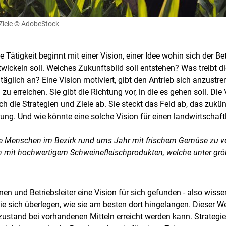
Ziele
© AdobeStock
Tätigkeit beginnt mit einer Vision, einer Idee wohin sich der Bet
twickeln soll. Welches Zukunftsbild soll entstehen? Was treibt d
täglich an? Eine Vision motiviert, gibt den Antrieb sich anzustr
 erreichen. Sie gibt die Richtung vor, in die es gehen soll. Die 
sich die Strategien und Ziele ab. Sie steckt das Feld ab, das zukü
ierung. Und wie könnte eine solche Vision für einen landwirtscha
Skip to main content
Die Menschen im Bezirk rund ums Jahr mit frischem Gemüse zu v
n mit hochwertigem Schweinefleischprodukten, welche unter gr
nen und Betriebsleiter eine Vision für sich gefunden - also wissen
ie sich überlegen, wie sie am besten dort hingelangen. Dieser Weg
zustand bei vorhandenen Mitteln erreicht werden kann. Strate