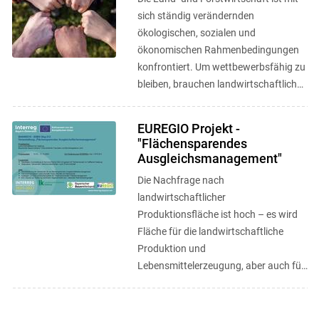
sich ständig verändernden
ökologischen, sozialen und
ökonomischen Rahmenbedingungen
konfrontiert. Um wettbewerbsfähig zu
bleiben, brauchen landwirtschaftliche
Betriebe Innovationskapazität und vor
...
EUREGIO Projekt -
"Flächensparendes
Ausgleichsmanagement"
Die Nachfrage nach
landwirtschaftlicher
Produktionsfläche ist hoch – es wird
Fläche für die landwirtschaftliche
Produktion und
Lebensmittelerzeugung, aber auch für
Wohnbau, Industrie, Verkehrswege,
Naturschutz, Freizeit- und ...