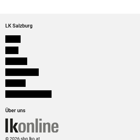
LK Salzburg
Karriere
Presse
Downloads
Salzburger Bauer
lk Planbau
Bezirksbauernkammern
Über uns
© 2026 sbg.lko.at