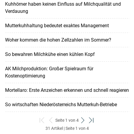
Kuhhörner haben keinen Einfluss auf Milchqualität und
Verdauung
Mutterkuhhaltung bedeutet exaktes Management
Woher kommen die hohen Zellzahlen im Sommer?
So bewahren Milchkühe einen kühlen Kopf
AK Milchproduktion: Großer Spielraum für
Kostenoptimierung
Mortellaro: Erste Anzeichen erkennen und schnell reagieren
So wirtschaften Niederösterreichs Mutterkuh-Betriebe
Seite 1 von 4
zum
zurück
weiter
zum
31 Artikel | Seite 1 von 4
ersten
zum
zum
letzten