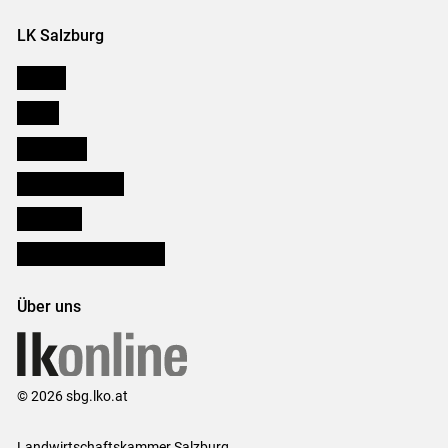
LK Salzburg
Karriere
Presse
Downloads
Salzburger Bauer
lk Planbau
Bezirksbauernkammern
Über uns
© 2026 sbg.lko.at
Landwirtschaftskammer Salzburg