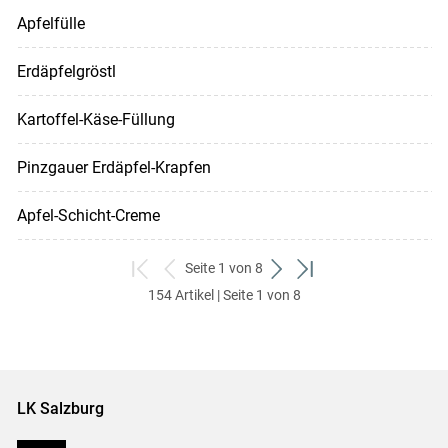
Apfelfülle
Erdäpfelgröstl
Kartoffel-Käse-Füllung
Pinzgauer Erdäpfel-Krapfen
Apfel-Schicht-Creme
Seite 1 von 8
zum
zurück
weiter
zum
154 Artikel | Seite 1 von 8
ersten
zum
zum
letzten
Set
vorigen
nächsten
Set
Set
Set
LK Salzburg